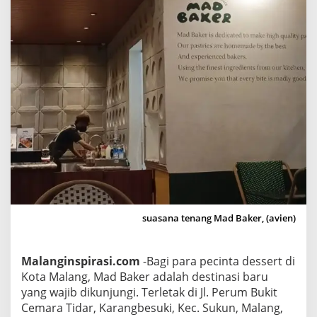
,
M
a
n
i
s
d
a
n
L
e
z
a
suasana tenang Mad Baker, (avien)
t
,
P
Malanginspirasi.com
-Bagi para pecinta dessert di
e
Kota Malang, Mad Baker adalah destinasi baru
n
yang wajib dikunjungi. Terletak di Jl. Perum Bukit
a
Cemara Tidar, Karangbesuki, Kec. Sukun, Malang,