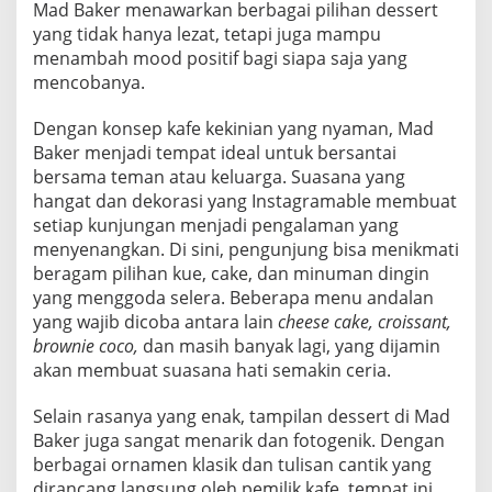
m
Mad Baker menawarkan berbagai pilihan dessert
b
yang tidak hanya lezat, tetapi juga mampu
a
menambah mood positif bagi siapa saja yang
h
mencobanya.
M
Dengan konsep kafe kekinian yang nyaman, Mad
o
Baker menjadi tempat ideal untuk bersantai
o
bersama teman atau keluarga. Suasana yang
d
hangat dan dekorasi yang Instagramable membuat
setiap kunjungan menjadi pengalaman yang
menyenangkan. Di sini, pengunjung bisa menikmati
beragam pilihan kue, cake, dan minuman dingin
yang menggoda selera. Beberapa menu andalan
yang wajib dicoba antara lain
cheese cake, croissant,
brownie coco,
dan masih banyak lagi, yang dijamin
akan membuat suasana hati semakin ceria.
Selain rasanya yang enak, tampilan dessert di Mad
Baker juga sangat menarik dan fotogenik. Dengan
berbagai ornamen klasik dan tulisan cantik yang
dirancang langsung oleh pemilik kafe, tempat ini