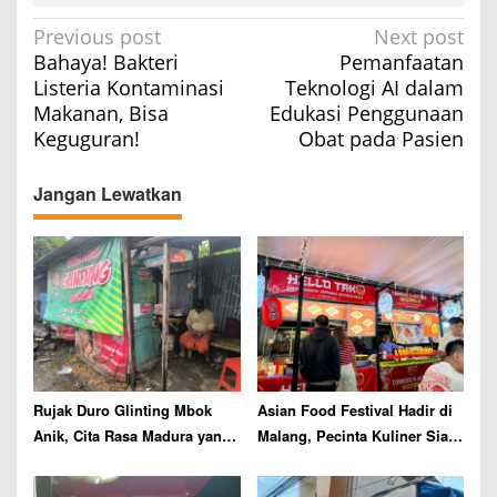
P
Previous post
Next post
Bahaya! Bakteri
Pemanfaatan
o
Listeria Kontaminasi
Teknologi AI dalam
s
Makanan, Bisa
Edukasi Penggunaan
t
Keguguran!
Obat pada Pasien
n
a
Jangan Lewatkan
v
i
g
a
t
i
o
Rujak Duro Glinting Mbok
Asian Food Festival Hadir di
n
Anik, Cita Rasa Madura yang
Malang, Pecinta Kuliner Siap
Menyatu dengan Ketekunan
Dimanjakan