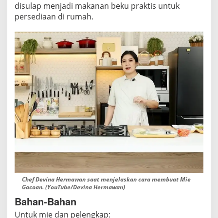
H
disulap menjadi makanan beku praktis untuk
e
persediaan di rumah.
r
m
a
w
a
n
,
B
i
s
a
J
a
d
Chef Devina Hermawan saat menjelaskan cara membuat Mie
i
Gacoan. (YouTube/Devina Hermawan)
M
Bahan-Bahan
a
Untuk mie dan pelengkap:
s