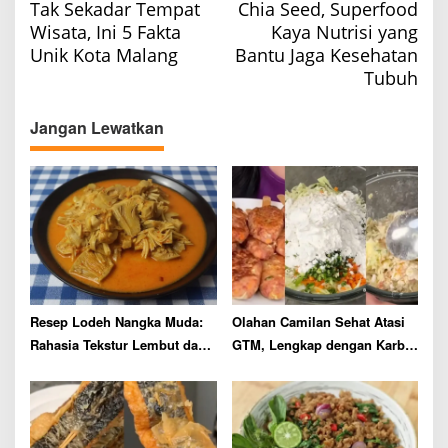
Tak Sekadar Tempat
Chia Seed, Superfood
o
Wisata, Ini 5 Fakta
Kaya Nutrisi yang
s
Unik Kota Malang
Bantu Jaga Kesehatan
t
Tubuh
n
a
Jangan Lewatkan
v
i
g
a
t
i
o
Resep Lodeh Nangka Muda:
Olahan Camilan Sehat Atasi
n
Rahasia Tekstur Lembut dan
GTM, Lengkap dengan Karbo
Kuah Santan yang Tidak
dan Protein
Pecah