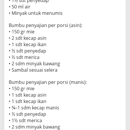
• 1½ sdt penyedap
l
• 50 ml air
a
• Minyak untuk menumis
n
Bumbu penyajian per porsi (asin):
• 150 gr mie
• 2 sdt kecap asin
• 1 sdt kecap ikan
• ½ sdt penyedap
• ½ sdt merica
• 2 sdm minyak bawang
• Sambal sesuai selera
Bumbu penyajian per porsi (manis):
• 150 gr mie
• 1 sdt kecap asin
• 1 sdt kecap ikan
• ¾–1 sdm kecap manis
• ½ sdt penyedap
• 1½ sdt merica
• 2 sdm minyak bawang