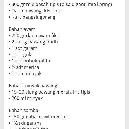
• 300 gr mie basah tipis (bisa diganti mie kering)
a
• Daun bawang, iris tipis
k
• Kulit pangsit goreng
a
n
Bahan ayam:
R
• 250 gr dada ayam filet
u
• 2 siung bawang putih
m
• 1 sdt garam
a
• 1 sdt gula
h
• 1 sdt bubuk kaldu
a
• ½ sdt merica
t
• 1 sdm minyak
a
u
Bahan minyak bawang:
I
• 15–20 siung bawang merah, iris tipis
d
• 200 ml minyak
e
Bahan sambal:
J
• 150 gr cabai rawit merah
u
• 1½ sdt garam
a