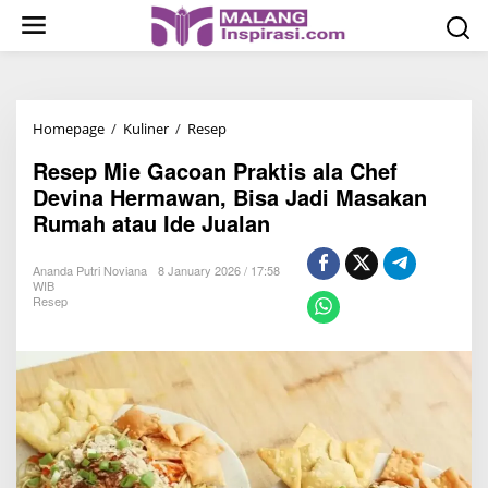
S
k
i
p
t
Homepage
/
Kuliner
/
Resep
R
o
e
c
Resep Mie Gacoan Praktis ala Chef
s
o
Devina Hermawan, Bisa Jadi Masakan
e
n
Rumah atau Ide Jualan
p
t
M
e
Ananda Putri Noviana
8 January 2026 / 17:58
i
n
WIB
Resep
e
t
G
a
c
o
a
n
P