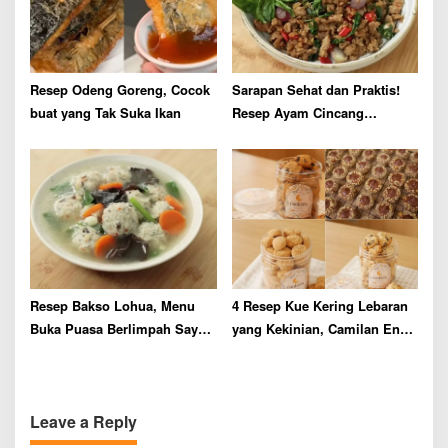
Resep Odeng Goreng, Cocok
Sarapan Sehat dan Praktis!
buat yang Tak Suka Ikan
Resep Ayam Cincang
Kemangi Gurih Manis
Resep Bakso Lohua, Menu
4 Resep Kue Kering Lebaran
Buka Puasa Berlimpah Sayur
yang Kekinian, Camilan Enak
yang Sehat dan Enak
dan Aesthetic di Atas Meja
Leave a Reply