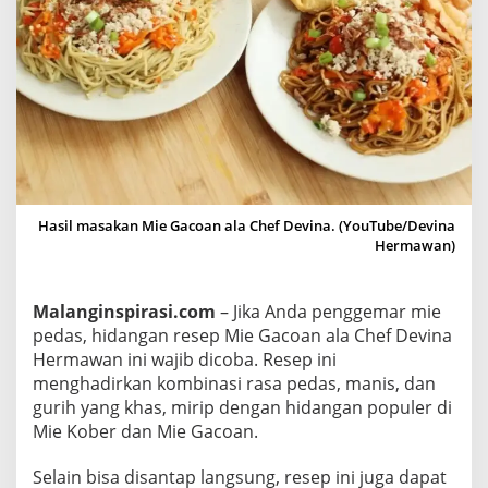
r
a
k
t
i
s
a
l
a
Hasil masakan Mie Gacoan ala Chef Devina. (YouTube/Devina
C
Hermawan)
h
e
Malanginspirasi.com
– Jika Anda penggemar mie
f
pedas, hidangan resep Mie Gacoan ala Chef Devina
D
Hermawan ini wajib dicoba. Resep ini
e
menghadirkan kombinasi rasa pedas, manis, dan
v
gurih yang khas, mirip dengan hidangan populer di
i
Mie Kober dan Mie Gacoan.
n
a
Selain bisa disantap langsung, resep ini juga dapat