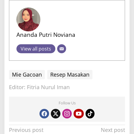
Ananda Putri Noviana
View all posts
Mie Gacoan
Resep Masakan
Editor: Fitria Nurul Iman
Follow Us
P
Previous post
Next post