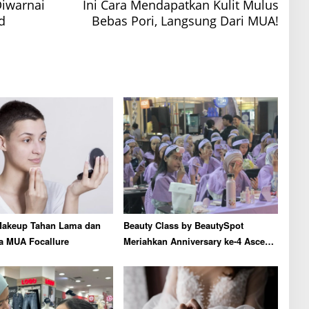
Diwarnai
Ini Cara Mendapatkan Kulit Mulus
d
Bebas Pori, Langsung Dari MUA!
Makeup Tahan Lama dan
Beauty Class by BeautySpot
la MUA Focallure
Meriahkan Anniversary ke-4 Ascent
Hospitality Group di Mall Malang
City Point