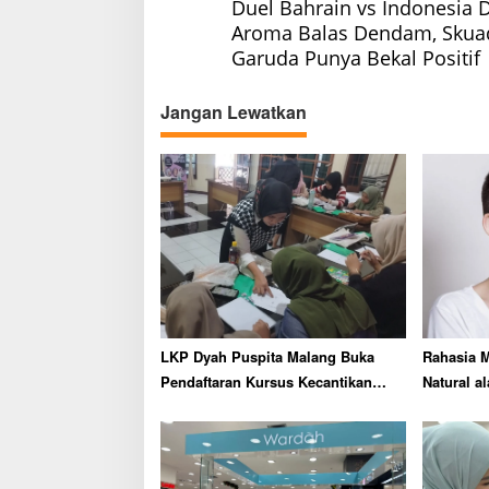
Duel Bahrain vs Indonesia 
o
Aroma Balas Dendam, Skua
s
Garuda Punya Bekal Positif
t
n
Jangan Lewatkan
a
v
i
g
a
t
i
o
LKP Dyah Puspita Malang Buka
Rahasia 
n
Pendaftaran Kursus Kecantikan
Natural a
Gratis, Ini Keunggulannya