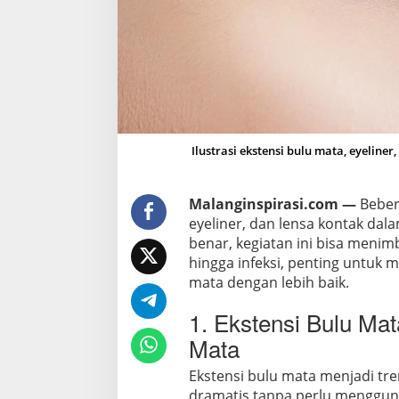
n
e
r
d
a
n
L
e
Ilustrasi ekstensi bulu mata, eyeline
n
s
Malanginspirasi.com —
Beber
a
eyeliner, dan lensa kontak dal
P
benar, kegiatan ini bisa menimb
i
hingga infeksi, penting untuk
c
mata dengan lebih baik.
u
M
1. Ekstensi Bulu M
a
Mata
s
a
Ekstensi bulu mata menjadi tr
l
dramatis tanpa perlu menggun