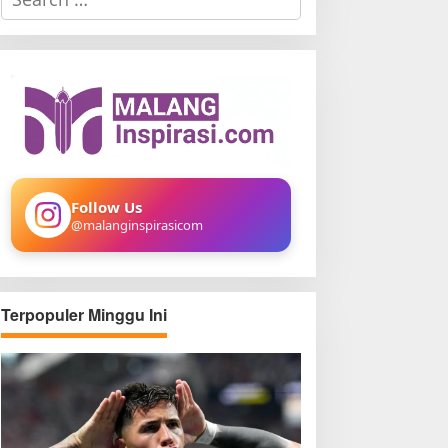
e
a
r
c
h
f
o
r
:
Follow Us
@malanginspirasicom
Terpopuler Minggu Ini