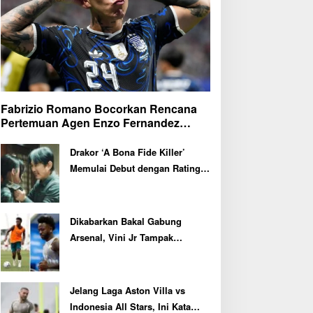
Fabrizio Romano Bocorkan Rencana
Pertemuan Agen Enzo Fernandez
dengan Petinggi Chelsea Pekan Depan
Drakor ‘A Bona Fide Killer’
Memulai Debut dengan Rating
Tertinggi
Dikabarkan Bakal Gabung
Arsenal, Vini Jr Tampak
Kembali Latihan Bersama Real
Madrid
Jelang Laga Aston Villa vs
Indonesia All Stars, Ini Kata