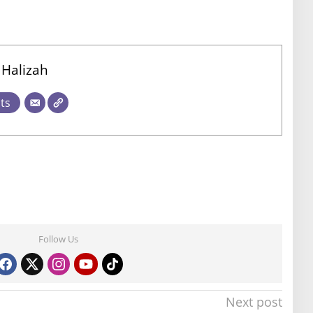
 Halizah
sts
Follow Us
Next post