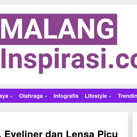
aya
Olahraga
Infografis
Lifestyle
Trendi
, Eyeliner dan Lensa Picu