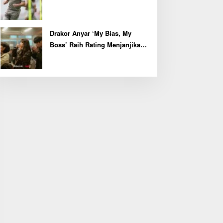
Kapten John McGinn
Drakor Anyar ‘My Bias, My
Boss’ Raih Rating Menjanjikan
di Episode Perdana