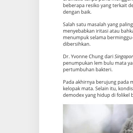
a
beberapa resiko yang terkait d
h
dengan baik.
B
Salah satu masalah yang pali
a
menyebabkan iritasi atau bahk
g
menumpuk selama berminggu-m
i
dibersihkan.
M
a
Dr. Yvonne Chung dari
Singapor
t
penumpukan lem bulu mata yan
a
pertumbuhan bakteri.
Pada akhirnya berujung pada ma
kelopak mata. Selain itu, kond
demodex yang hidup di folikel 