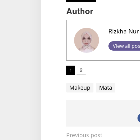
Author
Rizkha Nur
View all po
1
2
Makeup
Mata
P
Previous post