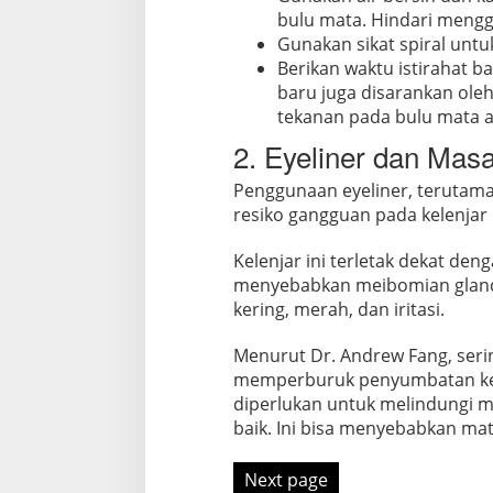
bulu mata. Hindari mengg
Gunakan sikat spiral unt
Berikan waktu istirahat b
baru juga disarankan ole
tekanan pada bulu mata a
2. Eyeliner dan Mas
Penggunaan eyeliner, terutama 
resiko gangguan pada kelenja
Kelenjar ini terletak dekat den
menyebabkan meibomian gland 
kering, merah, dan iritasi.
Menurut Dr. Andrew Fang, seri
memperburuk penyumbatan kel
diperlukan untuk melindungi 
baik. Ini bisa menyebabkan mat
Next page