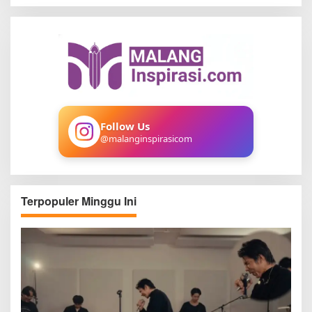
a
r
c
h
f
o
r
:
Follow Us
@malanginspirasicom
Terpopuler Minggu Ini