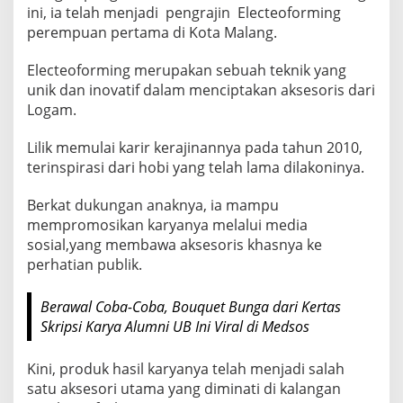
i
ini, ia telah menjadi pengrajin Electeoforming
k
perempuan pertama di Kota Malang.
d
a
Electeoforming merupakan sebuah teknik yang
n
unik dan inovatif dalam menciptakan aksesoris dari
P
Logam.
e
Lilik memulai karir kerajinannya pada tahun 2010,
n
terinspirasi dari hobi yang telah lama dilakoninya.
g
r
Berkat dukungan anaknya, ia mampu
a
mempromosikan karyanya melalui media
j
sosial,yang membawa aksesoris khasnya ke
i
perhatian publik.
n
E
Berawal Coba-Coba, Bouquet Bunga dari Kertas
l
Skripsi Karya Alumni UB Ini Viral di Medsos
e
c
Kini, produk hasil karyanya telah menjadi salah
t
satu aksesori utama yang diminati di kalangan
r