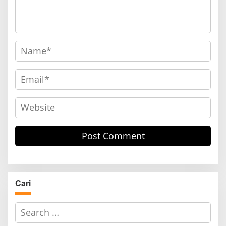
Cari
S
e