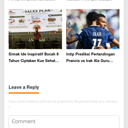
University Jenjang Magister
Sukses Sulap Riset Jadi
Produk Siap Saji
Simak Ide Inspiratif Bocah 8
Intip Prediksi Pertandingan
Tahun Ciptakan Kue Sehat
Prancis vs Irak Ala Guru
Bebas Gula Hingga Raih Best
Olahraga SMPK Cor Jesu
Healthy Food Innovation
Malang
Award
Leave a Reply
Your email address will not be published.
Required fields are marked
*