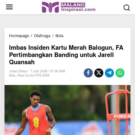
S
k
i
p
t
Homepage
/
Olahraga
/
Bola
I
o
m
c
Imbas Insiden Kartu Merah Balogun, FA
b
o
Pertimbangkan Banding untuk Jarell
a
n
Quansah
s
t
I
Julian Elham
7 July 2026 / 07:36 WIB
e
Bola
,
Piala Dunia FIFA 2026
n
n
s
t
i
d
e
n
K
a
r