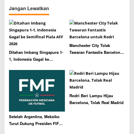
n
a
Jangan Lewatkan
v
i
g
a
Manchester City Tolak
t
Ditahan Imbang Singapura 1-
Tawaran Fantastis Barcelona
i
1, Indonesia Gagal ke
untuk Rodri
o
Semifinal Piala AFF 2026
n
Rodri Beri Lampu Hijau
Barcelona, Tolak Real Madrid
Setelah Argentina, Meksiko
Turut Dukung Presiden FIFA
Gianni Infantino