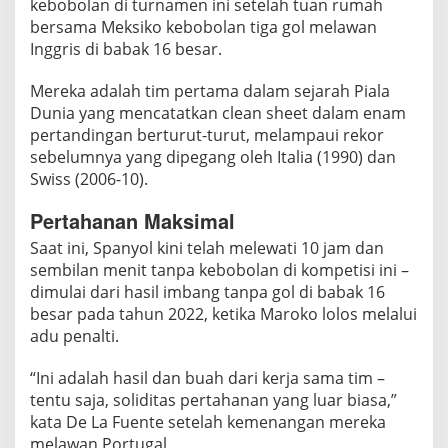
kebobolan di turnamen ini setelah tuan rumah
bersama Meksiko kebobolan tiga gol melawan
Inggris di babak 16 besar.
Mereka adalah tim pertama dalam sejarah Piala
Dunia yang mencatatkan clean sheet dalam enam
pertandingan berturut-turut, melampaui rekor
sebelumnya yang dipegang oleh Italia (1990) dan
Swiss (2006-10).
Pertahanan Maksimal
Saat ini, Spanyol kini telah melewati 10 jam dan
sembilan menit tanpa kebobolan di kompetisi ini –
dimulai dari hasil imbang tanpa gol di babak 16
besar pada tahun 2022, ketika Maroko lolos melalui
adu penalti.
“Ini adalah hasil dan buah dari kerja sama tim –
tentu saja, soliditas pertahanan yang luar biasa,”
kata De La Fuente setelah kemenangan mereka
melawan Portugal.