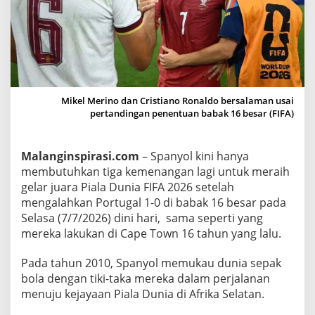
l
a
D
u
n
i
Mikel Merino dan Cristiano Ronaldo bersalaman usai
a
pertandingan penentuan babak 16 besar (FIFA)
F
I
Malanginspirasi.com
– Spanyol kini hanya
F
membutuhkan tiga kemenangan lagi untuk meraih
A
gelar juara Piala Dunia FIFA 2026 setelah
2
mengalahkan Portugal 1-0 di babak 16 besar pada
0
Selasa (7/7/2026) dini hari, sama seperti yang
2
mereka lakukan di Cape Town 16 tahun yang lalu.
6
,
Pada tahun 2010, Spanyol memukau dunia sepak
I
bola dengan tiki-taka mereka dalam perjalanan
n
menuju kejayaan Piala Dunia di Afrika Selatan.
i