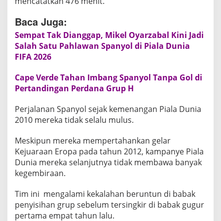
mencatatkan 476 menit.
Baca Juga:
Sempat Tak Dianggap, Mikel Oyarzabal Kini Jadi
Salah Satu Pahlawan Spanyol di Piala Dunia
FIFA 2026
Cape Verde Tahan Imbang Spanyol Tanpa Gol di
Pertandingan Perdana Grup H
Perjalanan Spanyol sejak kemenangan Piala Dunia
2010 mereka tidak selalu mulus.
Meskipun mereka mempertahankan gelar
Kejuaraan Eropa pada tahun 2012, kampanye Piala
Dunia mereka selanjutnya tidak membawa banyak
kegembiraan.
Tim ini mengalami kekalahan beruntun di babak
penyisihan grup sebelum tersingkir di babak gugur
pertama empat tahun lalu.