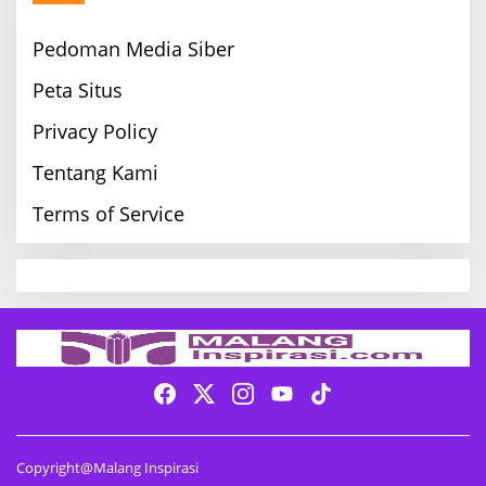
Pedoman Media Siber
Peta Situs
Privacy Policy
Tentang Kami
Terms of Service
Copyright@Malang Inspirasi