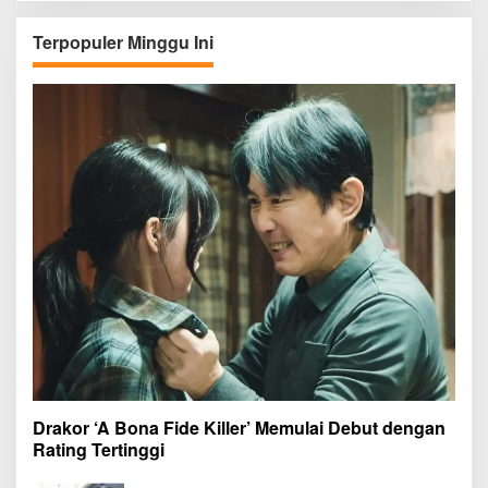
Terpopuler Minggu Ini
Drakor ‘A Bona Fide Killer’ Memulai Debut dengan
Rating Tertinggi