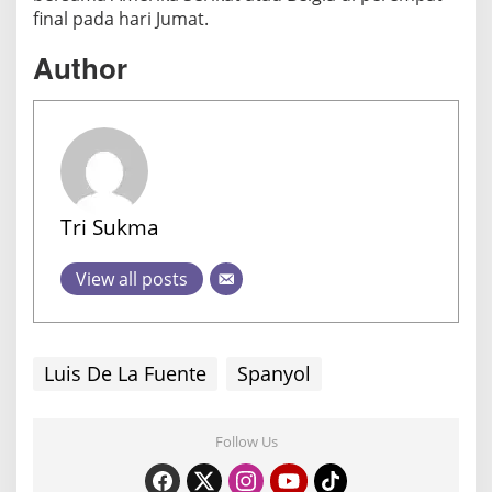
final pada hari Jumat.
Author
Tri Sukma
View all posts
Luis De La Fuente
Spanyol
Follow Us