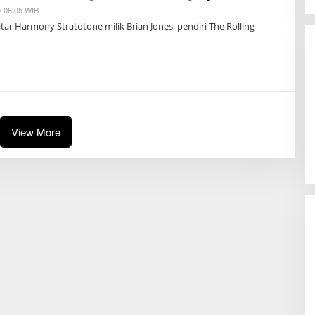
/ 08:05 WIB
B
Y
tar Harmony Stratotone milik Brian Jones, pendiri The Rolling
R
E
D
A
K
S
I
View More