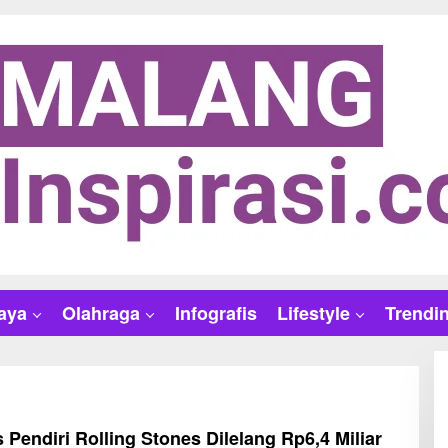
aya
Olahraga
Infografis
Lifestyle
Trendi
 Pendiri Rolling Stones Dilelang Rp6,4 Miliar