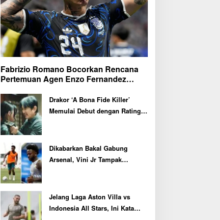
Fabrizio Romano Bocorkan Rencana
Pertemuan Agen Enzo Fernandez
dengan Petinggi Chelsea Pekan Depan
Drakor ‘A Bona Fide Killer’
Memulai Debut dengan Rating
Tertinggi
Dikabarkan Bakal Gabung
Arsenal, Vini Jr Tampak
Kembali Latihan Bersama Real
Madrid
Jelang Laga Aston Villa vs
Indonesia All Stars, Ini Kata
Kapten John McGinn