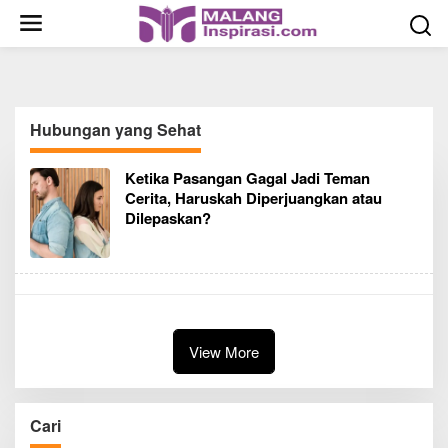
S
k
i
p
t
o
Hubungan yang Sehat
c
o
Ketika Pasangan Gagal Jadi Teman
n
Cerita, Haruskah Diperjuangkan atau
t
Dilepaskan?
e
n
t
View More
Cari