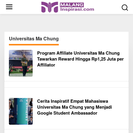
S
k
i
p
t
o
Universitas Ma Chung
c
o
Program Affiliate Universitas Ma Chung
n
Tawarkan Reward Hingga Rp1,25 Juta per
t
Affiliator
e
n
t
Cerita Inspiratif Empat Mahasiswa
Universitas Ma Chung yang Menjadi
Google Student Ambassador