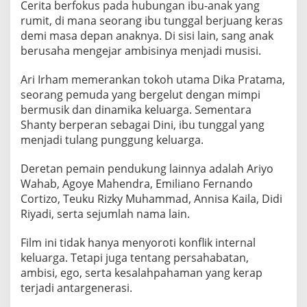
i
Cerita berfokus pada hubungan ibu-anak yang
s
rumit, di mana seorang ibu tunggal berjuang keras
a
demi masa depan anaknya. Di sisi lain, sang anak
berusaha mengejar ambisinya menjadi musisi.
h
k
Ari Irham memerankan tokoh utama Dika Pratama,
a
seorang pemuda yang bergelut dengan mimpi
n
bermusik dan dinamika keluarga. Sementara
P
Shanty berperan sebagai Dini, ibu tunggal yang
e
menjadi tulang punggung keluarga.
r
j
Deretan pemain pendukung lainnya adalah Ariyo
u
Wahab, Agoye Mahendra, Emiliano Fernando
a
Cortizo, Teuku Rizky Muhammad, Annisa Kaila, Didi
n
Riyadi, serta sejumlah nama lain.
g
a
Film ini tidak hanya menyoroti konflik internal
n
keluarga. Tetapi juga tentang persahabatan,
A
ambisi, ego, serta kesalahpahaman yang kerap
n
terjadi antargenerasi.
a