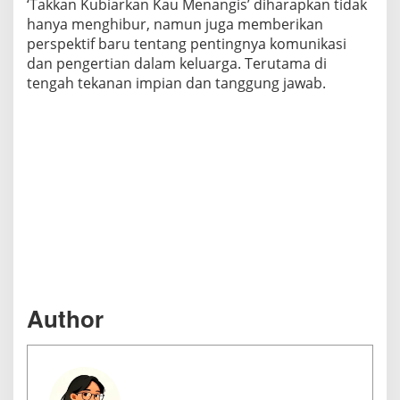
‘Takkan Kubiarkan Kau Menangis’ diharapkan tidak
S
hanya menghibur, namun juga memberikan
e
perspektif baru tentang pentingnya komunikasi
o
dan pengertian dalam keluarga. Terutama di
r
tengah tekanan impian dan tanggung jawab.
a
n
g
I
b
u
T
u
n
g
g
Author
a
l