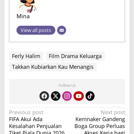
Mina
View all posts
Ferly Halim
Film Drama Keluarga
Takkan Kubiarkan Kau Menangis
Follow Us
P
Previous post
Next post
FIFA Akui Ada
Kemnaker Gandeng
o
Kesalahan Penjualan
Boga Group Perluas
s
Tiket Piala Dunia 2026
Akses Kerja bagi