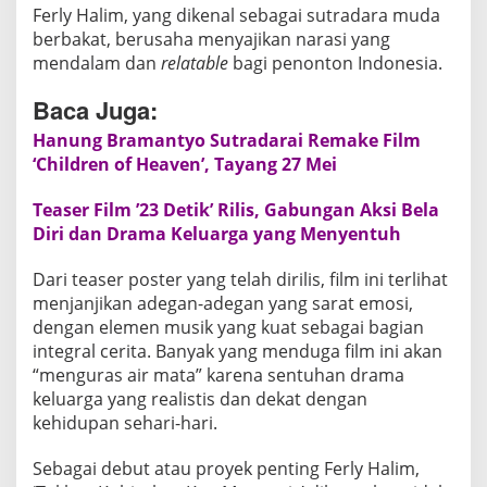
Ferly Halim, yang dikenal sebagai sutradara muda
k
berbakat, berusaha menyajikan narasi yang
B
mendalam dan
relatable
bagi penonton Indonesia.
a
n
Baca Juga:
d
Hanung Bramantyo Sutradarai Remake Film
d
‘Children of Heaven’, Tayang 27 Mei
a
n
Teaser Film ’23 Detik’ Rilis, Gabungan Aksi Bela
P
Diri dan Drama Keluarga yang Menyentuh
e
n
Dari teaser poster yang telah dirilis, film ini terlihat
g
menjanjikan adegan-adegan yang sarat emosi,
o
dengan elemen musik yang kuat sebagai bagian
r
integral cerita. Banyak yang menduga film ini akan
b
“menguras air mata” karena sentuhan drama
a
keluarga yang realistis dan dekat dengan
n
kehidupan sehari-hari.
a
Sebagai debut atau proyek penting Ferly Halim,
n