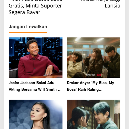
t
Gratis, Minta Suporter
Lansia
n
Segera Bayar
a
v
Jangan Lewatkan
i
g
a
t
i
o
n
Jaafar Jackson Bakal Adu
Drakor Anyar ‘My Bias, My
Akting Bersama Will Smith di
Boss’ Raih Rating
Film Thriller
Menjanjikan di Episode
Perdana