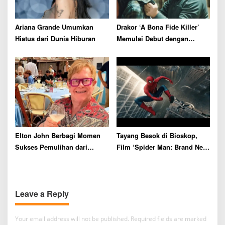
Ariana Grande Umumkan
Drakor ‘A Bona Fide Killer’
Hiatus dari Dunia Hiburan
Memulai Debut dengan
Rating Tertinggi
Elton John Berbagi Momen
Tayang Besok di Bioskop,
Sukses Pemulihan dari
Film ‘Spider Man: Brand New
Kecanduan Alkohol Selama
Day’ Siap Catat Rekor Box
36 Tahun
Office
Leave a Reply
Your email address will not be published.
Required fields are marked