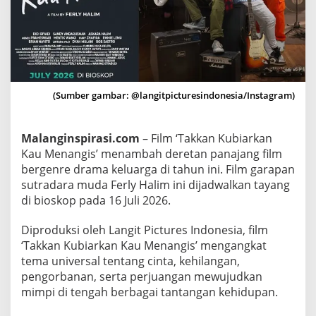
a
r
k
a
n
K
(Sumber gambar: @langitpicturesindonesia/Instagram)
a
u
Malanginspirasi.com
– Film ‘Takkan Kubiarkan
M
Kau Menangis’ menambah deretan panajang film
e
bergenre drama keluarga di tahun ini. Film garapan
n
sutradara muda Ferly Halim ini dijadwalkan tayang
a
di bioskop pada 16 Juli 2026.
n
g
Diproduksi oleh Langit Pictures Indonesia, film
i
‘Takkan Kubiarkan Kau Menangis’ mengangkat
s
tema universal tentang cinta, kehilangan,
’
pengorbanan, serta perjuangan mewujudkan
,
mimpi di tengah berbagai tantangan kehidupan.
K