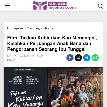
S
k
i
p
t
Homepage
/
Trending
/
Hiburan
F
o
i
c
Film ‘Takkan Kubiarkan Kau Menangis’,
l
o
Kisahkan Perjuangan Anak Band dan
m
n
Pengorbanan Seorang Ibu Tunggal
‘
t
T
Mina
5 June 2026 / 18:18 WIB
e
Hiburan
a
n
k
t
k
a
n
K
u
b
i