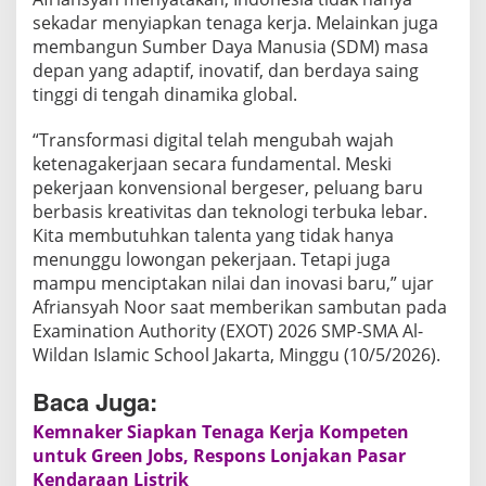
d
sekadar menyiapkan tenaga kerja. Melainkan juga
a
membangun Sumber Daya Manusia (SDM) masa
p
depan yang adaptif, inovatif, dan berdaya saing
i
tinggi di tengah dinamika global.
T
r
“Transformasi digital telah mengubah wajah
a
ketenagakerjaan secara fundamental. Meski
n
pekerjaan konvensional bergeser, peluang baru
s
berbasis kreativitas dan teknologi terbuka lebar.
f
Kita membutuhkan talenta yang tidak hanya
o
menunggu lowongan pekerjaan. Tetapi juga
r
mampu menciptakan nilai dan inovasi baru,” ujar
m
Afriansyah Noor saat memberikan sambutan pada
Examination Authority (EXOT) 2026 SMP-SMA Al-
a
Wildan Islamic School Jakarta, Minggu (10/5/2026).
s
i
Baca Juga:
K
e
Kemnaker Siapkan Tenaga Kerja Kompeten
untuk Green Jobs, Respons Lonjakan Pasar
t
Kendaraan Listrik
e