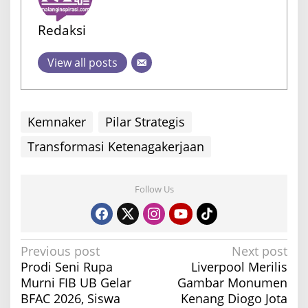
Redaksi
View all posts
Kemnaker
Pilar Strategis
Transformasi Ketenagakerjaan
Follow Us
P
Previous post
Next post
Prodi Seni Rupa
Liverpool Merilis
o
Murni FIB UB Gelar
Gambar Monumen
s
BFAC 2026, Siswa
Kenang Diogo Jota