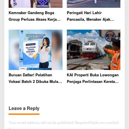
Kemnaker Gandeng Boga
Peringati Hari Lahir
Group Perluas Akses Kerja
Pancasila, Menaker Ajak
bagi Lansia
Generasi Muda Terapkan
dalam Kehidupan Sehari-hari
Buruan Daftar! Pelatihan
KAI Properti Buka Lowongan
Vokasi Batch 2 Dibuka Mulai
Penjaga Perlintasan Kereta
19 Mei: Kuota 30 Ribu
Api untuk Lulusan SMA,
Peserta, Gratis
Buruan Cek Syarat
Pendaftarannya
Leave a Reply
Your email address will not be published.
Required fields are marked