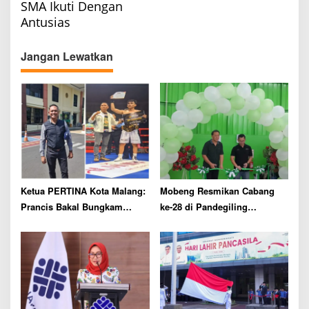
t
SMA Ikuti Dengan
n
Antusias
a
v
Jangan Lewatkan
i
g
a
t
i
o
n
Ketua PERTINA Kota Malang:
Mobeng Resmikan Cabang
Prancis Bakal Bungkam
ke-28 di Pandegiling
Spanyol di Semifinal Piala
Surabaya, Perkuat Layanan
Dunia 2026
Servis Mobil Seken