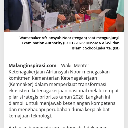
p
a
t
P
i
l
Wamenaker Afriansyah Noor (tengah) saat mengunjungi
Examination Authority (EXOT) 2026 SMP-SMA Al-Wildan
a
Islamic School Jakarta. (Ist)
r
S
t
Malanginspirasi.com
– Wakil Menteri
r
Ketenagakerjaan Afriansyah Noor menegaskan
a
komitmen Kementerian Ketenagakerjaan
t
(Kemnaker) dalam memperkuat transformasi
e
ekosistem ketenagakerjaan nasional melalui empat
pilar strategis prioritas tahun 2026. Langkah ini
g
diambil untuk menjawab kesenjangan kompetensi
i
dan menghadapi perubahan dunia kerja akibat
s
kemajuan teknologi.
H
a
Afriansyah menyatakan, Indonesia tidak hanya