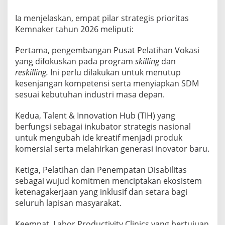
n
Ia menjelaskan, empat pilar strategis prioritas
a
Kemnaker tahun 2026 meliputi:
g
a
Pertama, pengembangan Pusat Pelatihan Vokasi
k
yang difokuskan pada program
skilling
dan
e
reskilling.
Ini perlu dilakukan untuk menutup
r
kesenjangan kompetensi serta menyiapkan SDM
j
sesuai kebutuhan industri masa depan.
a
a
Kedua, Talent & Innovation Hub (TIH) yang
n
berfungsi sebagai inkubator strategis nasional
2
untuk mengubah ide kreatif menjadi produk
0
komersial serta melahirkan generasi inovator baru.
2
Ketiga, Pelatihan dan Penempatan Disabilitas
6
sebagai wujud komitmen menciptakan ekosistem
ketenagakerjaan yang inklusif dan setara bagi
seluruh lapisan masyarakat.
Keempat, Labor Productivity Clinics yang bertujuan