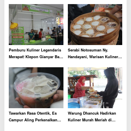
Onigiri Punya Catatan
Sejarah Panjang di Jepang
Pemburu Kuliner Legendaris
Serabi Notosuman Ny.
Merapat! Klepon Gianyar Bali
Handayani, Warisan Kuliner
Sejak 1980 Kini Hadir di
Solo Sejak 1923 Hadir di
Malang
Malang
Tawarkan Rasa Otentik, Es
Warung Dhancuk Hadirkan
Campur Aling Perkenalkan
Kuliner Murah Meriah di
Kuliner Pontianak di Malang
Sekitar UIN Malang, Buka 26