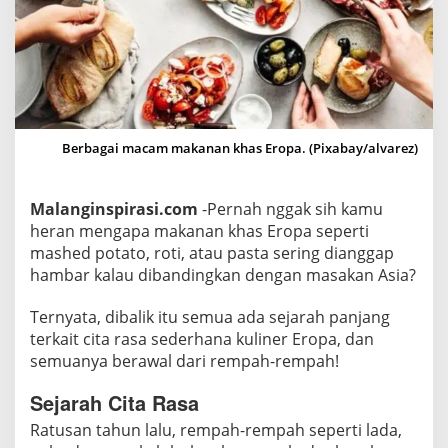
M
a
k
a
n
a
Berbagai macam makanan khas Eropa. (Pixabay/alvarez)
n
E
r
Malanginspirasi.com
-Pernah nggak sih kamu
o
heran mengapa makanan khas Eropa seperti
p
mashed potato, roti, atau pasta sering dianggap
a
hambar kalau dibandingkan dengan masakan Asia?
R
a
Ternyata, dibalik itu semua ada sejarah panjang
terkait cita rasa sederhana kuliner Eropa, dan
s
semuanya berawal dari rempah-rempah!
a
n
Sejarah Cita Rasa
y
Ratusan tahun lalu, rempah-rempah seperti lada,
a