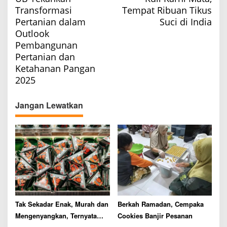
o
Transformasi
Tempat Ribuan Tikus
s
Pertanian dalam
Suci di India
t
Outlook
n
Pembangunan
a
Pertanian dan
Ketahanan Pangan
v
2025
i
g
Jangan Lewatkan
a
t
i
o
n
Tak Sekadar Enak, Murah dan
Berkah Ramadan, Cempaka
Mengenyangkan, Ternyata
Cookies Banjir Pesanan