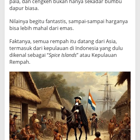
pala, dan cengkeh bukan hanya sekadar bumbu
H
dapur biasa.
a
m
Nilainya begitu fantastis, sampai-sampai harganya
b
bisa lebih mahal dari emas.
a
r
Faktanya, semua rempah itu datang dari Asia,
?
termasuk dari kepulauan di Indonesia yang dulu
I
dikenal sebagai “
Spice Islands
” atau Kepulauan
n
Rempah.
i
A
l
a
s
a
n
n
y
a