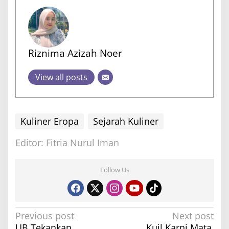
Riznima Azizah Noer
View all posts
Kuliner Eropa
Sejarah Kuliner
Editor: Fitria Nurul Iman
Follow Us
P
Previous post
Next post
UB Tekankan
Kuil Karni Mata,