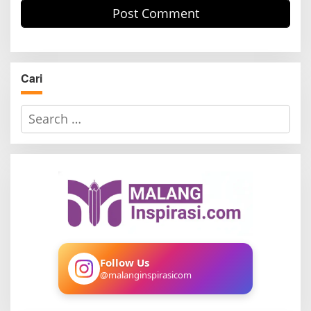
Cari
S
e
a
r
c
h
f
o
r
:
Follow Us
@malanginspirasicom