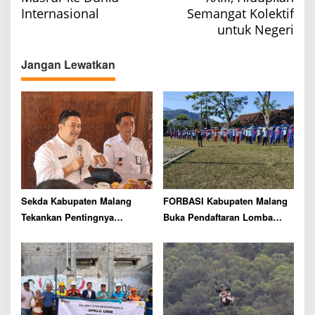
s
Internasional
Semangat Kolektif
t
untuk Negeri
n
a
Jangan Lewatkan
v
i
g
a
t
i
o
Sekda Kabupaten Malang
FORBASI Kabupaten Malang
n
Tekankan Pentingnya
Buka Pendaftaran Lomba
Peningkatan Kompetensi
Olahraga Baris Berbaris
SDM dan Sinergi Investasi di
Bupati Cup 2026
Wagir