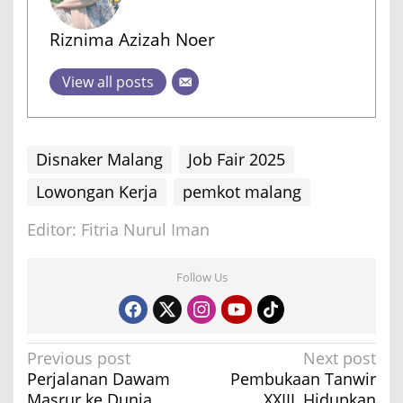
Riznima Azizah Noer
View all posts
Disnaker Malang
Job Fair 2025
Lowongan Kerja
pemkot malang
Editor: Fitria Nurul Iman
Follow Us
P
Previous post
Next post
Perjalanan Dawam
Pembukaan Tanwir
o
Masrur ke Dunia
XXIII, Hidupkan