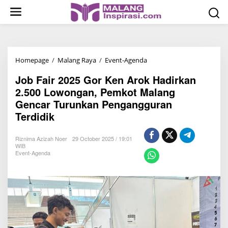
S
k
i
p
t
Homepage
/
Malang Raya
/
Event-Agenda
J
o
o
c
Job Fair 2025 Gor Ken Arok Hadirkan
b
o
2.500 Lowongan, Pemkot Malang
F
n
Gencar Turunkan Pengangguran
a
t
Terdidik
i
e
r
n
Riznima Azizah Noer
29 October 2025 / 19:01
2
t
WIB
Event-Agenda
0
2
5
G
o
r
K