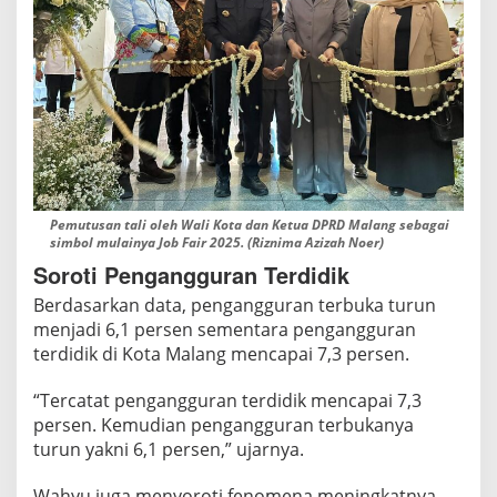
g
G
e
n
c
a
r
T
u
Pemutusan tali oleh Wali Kota dan Ketua DPRD Malang sebagai
simbol mulainya Job Fair 2025. (Riznima Azizah Noer)
r
Soroti Pengangguran Terdidik
u
n
Berdasarkan data, pengangguran terbuka turun
k
menjadi 6,1 persen sementara pengangguran
a
terdidik di Kota Malang mencapai 7,3 persen.
n
“Tercatat pengangguran terdidik mencapai 7,3
P
persen. Kemudian pengangguran terbukanya
e
turun yakni 6,1 persen,” ujarnya.
n
g
Wahyu juga menyoroti fenomena meningkatnya