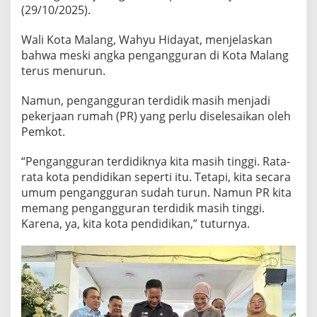
L
(29/10/2025).
o
w
Wali Kota Malang, Wahyu Hidayat, menjelaskan
o
bahwa meski angka pengangguran di Kota Malang
n
terus menurun.
g
Namun, pengangguran terdidik masih menjadi
a
pekerjaan rumah (PR) yang perlu diselesaikan oleh
n
Pemkot.
,
P
“Pengangguran terdidiknya kita masih tinggi. Rata-
e
rata kota pendidikan seperti itu. Tetapi, kita secara
m
umum pengangguran sudah turun. Namun PR kita
k
memang pengangguran terdidik masih tinggi.
o
Karena, ya, kita kota pendidikan,” tuturnya.
t
M
a
l
a
n