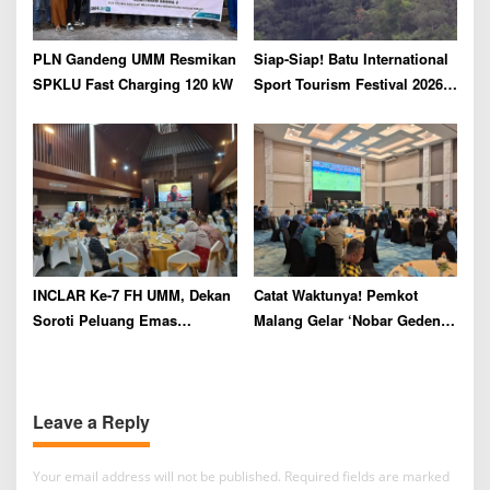
PLN Gandeng UMM Resmikan
Siap-Siap! Batu International
SPKLU Fast Charging 120 kW
Sport Tourism Festival 2026
Bakal Digelar Akhir Juli
INCLAR Ke-7 FH UMM, Dekan
Catat Waktunya! Pemkot
Soroti Peluang Emas
Malang Gelar ‘Nobar Geden’
Penegakan Hukum
Final Piala Dunia 2026 di
Lingkungan Pasca Putusan
MCC
MK
Leave a Reply
Your email address will not be published.
Required fields are marked