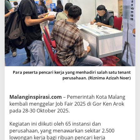
e
n
A
r
o
k
H
a
d
i
Para peserta pencari kerja yang menhadiri salah satu tenant
r
perusahaan. (Riznima Azizah Noer)
k
a
Malanginspirasi.com
– Pemerintah Kota Malang
n
kembali menggelar Job Fair 2025 di Gor Ken Arok
2
pada 28-30 Oktober 2025.
.
5
Kegiatan ini diikuti oleh 65 instansi dan
0
perusahaan, yang menawarkan sekitar 2.500
0
lowongan kerja bagi ribuan pencari kerja