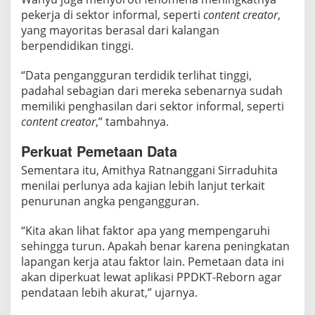
a
pekerja di sektor informal, seperti
content creator
,
n
yang mayoritas berasal dari kalangan
g
berpendidikan tinggi.
g
u
“Data pengangguran terdidik terlihat tinggi,
r
padahal sebagian dari mereka sebenarnya sudah
a
memiliki penghasilan dari sektor informal, seperti
n
content creator
,” tambahnya.
T
Perkuat Pemetaan Data
e
r
Sementara itu, Amithya Ratnanggani Sirraduhita
d
menilai perlunya ada kajian lebih lanjut terkait
i
penurunan angka pengangguran.
d
“Kita akan lihat faktor apa yang mempengaruhi
i
sehingga turun. Apakah benar karena peningkatan
k
lapangan kerja atau faktor lain. Pemetaan data ini
akan diperkuat lewat aplikasi PPDKT-Reborn agar
pendataan lebih akurat,” ujarnya.