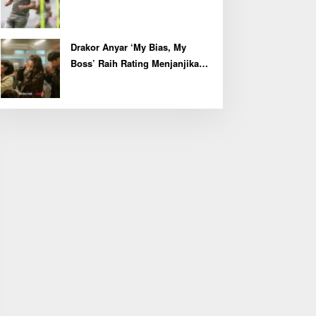
Kapten John McGinn
Drakor Anyar ‘My Bias, My
Boss’ Raih Rating Menjanjikan
di Episode Perdana