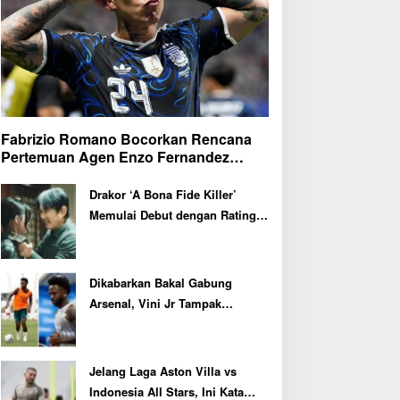
Fabrizio Romano Bocorkan Rencana
Pertemuan Agen Enzo Fernandez
dengan Petinggi Chelsea Pekan Depan
Drakor ‘A Bona Fide Killer’
Memulai Debut dengan Rating
Tertinggi
Dikabarkan Bakal Gabung
Arsenal, Vini Jr Tampak
Kembali Latihan Bersama Real
Madrid
Jelang Laga Aston Villa vs
Indonesia All Stars, Ini Kata