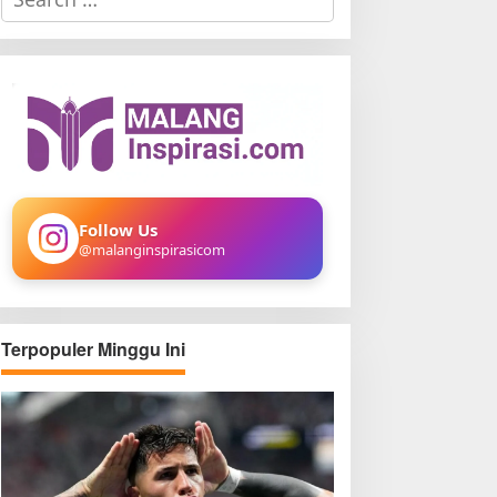
e
a
r
c
h
f
o
r
:
Follow Us
@malanginspirasicom
Terpopuler Minggu Ini