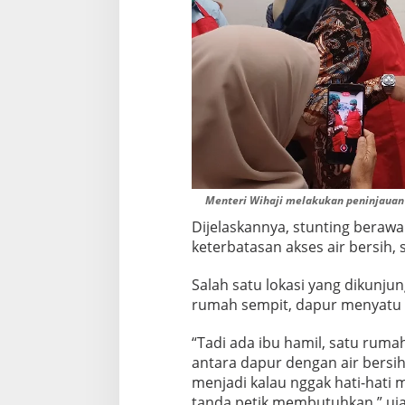
l
d
a
n
B
a
l
i
t
a
Menteri Wihaji melakukan peninjauan 
Dijelaskannya, stunting berawal
keterbatasan akses air bersih, 
Salah satu lokasi yang dikunju
rumah sempit, dapur menyatu d
“Tadi ada ibu hamil, satu rum
antara dapur dengan air bersih
menjadi kalau nggak hati-hati 
tanda petik membutuhkan,” uja