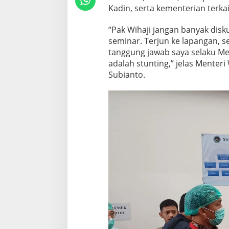
Kadin, serta kementerian terkai
i
k
“Pak Wihaji jangan banyak disk
a
seminar. Terjun ke lapangan, s
n
tanggung jawab saya selaku 
M
adalah stunting,” jelas Mente
B
Subianto.
G
u
n
t
u
k
I
b
u
H
a
m
i