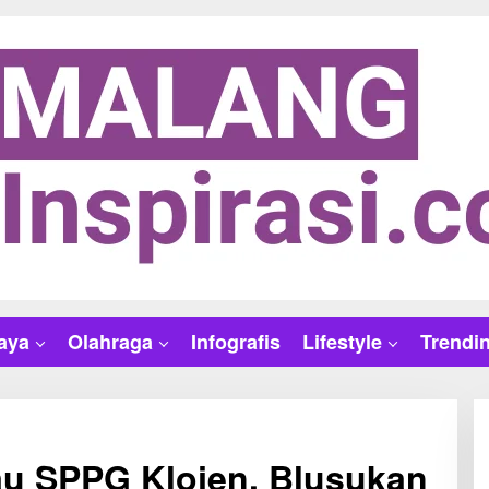
aya
Olahraga
Infografis
Lifestyle
Trendi
jau SPPG Klojen, Blusukan