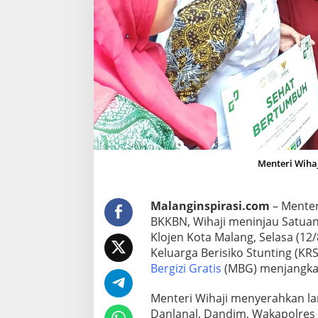
G
K
l
o
j
e
n
,
B
l
Menteri Wiha
u
s
u
Malanginspirasi.com
– Mente
k
BKKBN, Wihaji meninjau Satua
a
Klojen Kota Malang, Selasa (12/
n
Keluarga Berisiko Stunting (K
P
Bergizi Gratis
(MBG) menjangkau 
a
s
Menteri Wihaji menyerahkan l
t
Danlanal, Dandim, Wakapolres 