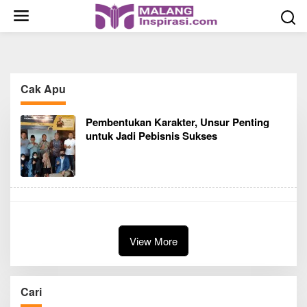
S
k
i
p
t
o
Cak Apu
c
o
Pembentukan Karakter, Unsur Penting
n
untuk Jadi Pebisnis Sukses
t
e
n
t
View More
Cari