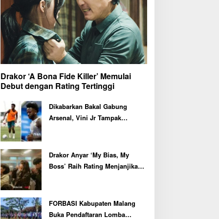
Drakor ‘A Bona Fide Killer’ Memulai
Debut dengan Rating Tertinggi
Dikabarkan Bakal Gabung
Arsenal, Vini Jr Tampak
Kembali Latihan Bersama Real
Madrid
Drakor Anyar ‘My Bias, My
Boss’ Raih Rating Menjanjikan
di Episode Perdana
FORBASI Kabupaten Malang
Buka Pendaftaran Lomba