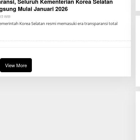
ransi, Seluruh Kementerian Korea Selatan
gsung Mulai Januari 2026
:15 WIB
B
Y
emerintah Korea Selatan resmi memasuki era transparansi total
H
A
N
A
S
A
J
I
D
View More
A
H