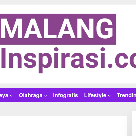
aya
Olahraga
Infografis
Lifestyle
Trendi