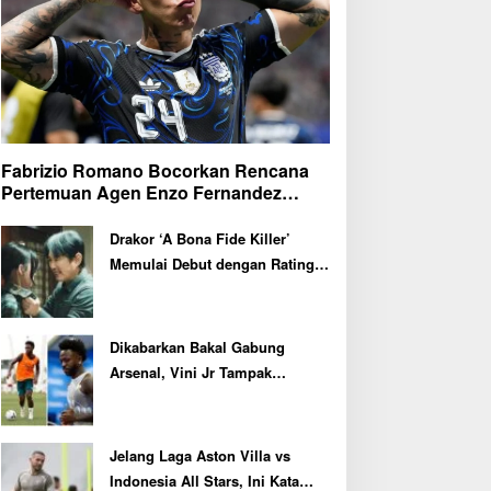
Fabrizio Romano Bocorkan Rencana
Pertemuan Agen Enzo Fernandez
dengan Petinggi Chelsea Pekan Depan
Drakor ‘A Bona Fide Killer’
Memulai Debut dengan Rating
Tertinggi
Dikabarkan Bakal Gabung
Arsenal, Vini Jr Tampak
Kembali Latihan Bersama Real
Madrid
Jelang Laga Aston Villa vs
Indonesia All Stars, Ini Kata