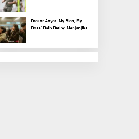
Kapten John McGinn
Drakor Anyar ‘My Bias, My
Boss’ Raih Rating Menjanjikan
di Episode Perdana