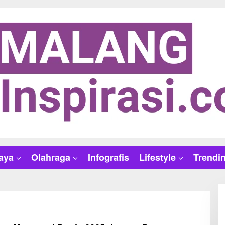
aya
Olahraga
Infografis
Lifestyle
Trendi