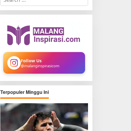
e
a
r
c
h
f
o
r
:
Follow Us
@malanginspirasicom
Terpopuler Minggu Ini