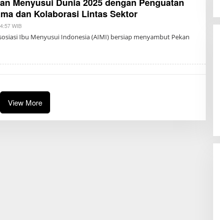
an Menyusui Dunia 2025 dengan Penguatan
ma dan Kolaborasi Lintas Sektor
14:57 WIB
B
Y
sosiasi Ibu Menyusui Indonesia (AIMI) bersiap menyambut Pekan
R
E
D
A
K
S
I
View More