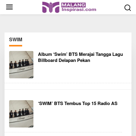
S
k
i
p
t
o
SWIM
c
o
Album ‘Swim’ BTS Merajai Tangga Lagu
n
Billboard Delapan Pekan
t
e
n
t
‘SWIM’ BTS Tembus Top 15 Radio AS