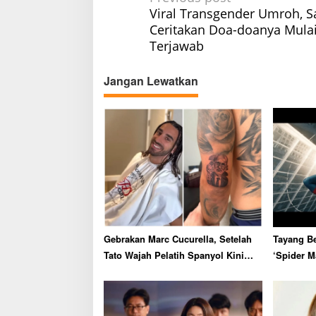
Viral Transgender Umroh, S
o
Ceritakan Doa-doanya Mula
s
Terjawab
t
n
Jangan Lewatkan
a
v
i
g
a
t
i
o
Gebrakan Marc Cucurella, Setelah
Tayang Be
n
Tato Wajah Pelatih Spanyol Kini
‘Spider M
Ganti Gaya Rambut
Catat Rek