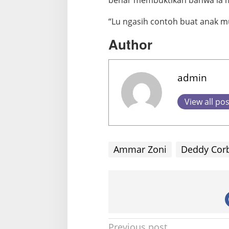
benar membuktikan bahwa ia m
“Lu ngasih contoh buat anak 
Author
admin
View all po
Ammar Zoni
Deddy Corb
P
Previous post