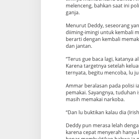
a
melenceng, bahkan saat ini po
d
ganja.
a
A
Menurut Deddy, seseorang yang
m
diiming-imingi untuk kembali
m
berarti dengan kembali memak
a
dan jantan.
r
Z
“Terus gue baca lagi, katanya 
o
Karena targetnya setelah keluar
ternyata, begitu mencoba, lu ju
n
i
Ammar beralasan pada polisi ia
pemakai. Sayangnya, tuduhan i
masih memakai narkoba.
“Dan lu buktikan kalau dia (Irish
Deddy pun merasa lelah denga
karena cepat menyerah hanya 