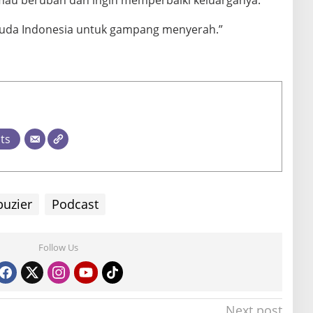
au berubah dan ingin memperbaiki keluarganya.
muda Indonesia untuk gampang menyerah.”
sts
uzier
Podcast
Follow Us
Next post