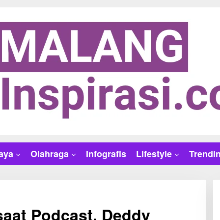
aya
Olahraga
Infografis
Lifestyle
Trendi
saat Podcast, Deddy