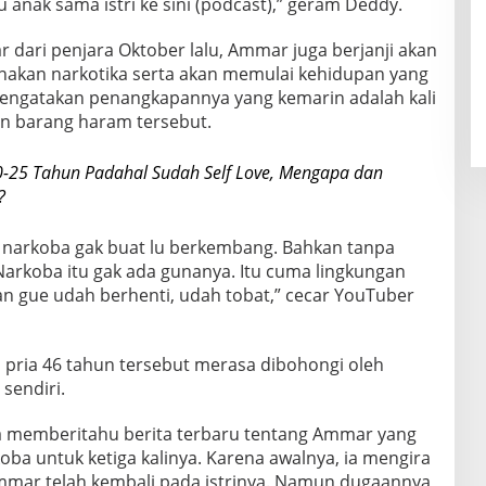
 anak sama istri ke sini (podcast),” geram Deddy.
ar dari penjara Oktober lalu, Ammar juga berjanji akan
akan narkotika serta akan memulai kehidupan yang
mengatakan penangkapannya yang kemarin adalah kali
n barang haram tersebut.
0-25 Tahun Padahal Sudah Self Love, Mengapa dan
?
a narkoba gak buat lu berkembang. Bahkan tanpa
 Narkoba itu gak ada gunanya. Itu cuma lingkungan
n gue udah berhenti, udah tobat,” cecar YouTuber
 pria 46 tahun tersebut merasa dibohongi oleh
sendiri.
ya memberitahu berita terbaru tentang Ammar yang
ba untuk ketiga kalinya. Karena awalnya, ia mengira
mar telah kembali pada istrinya. Namun dugaannya