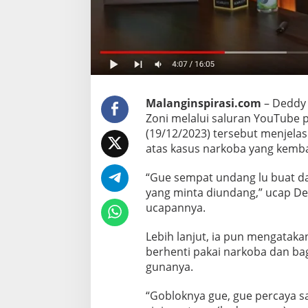
c
a
s
t
,
D
e
Malanginspirasi.com
– Deddy
d
Zoni melalui saluran YouTube 
d
(19/12/2023) tersebut menjela
y
atas kasus narkoba yang kemba
C
o
“Gue sempat undang lu buat da
r
yang minta diundang,” ucap D
ucapannya.
b
u
Lebih lanjut, ia pun mengataka
z
berhenti pakai narkoba dan ba
i
gunanya.
e
r
“Gobloknya gue, gue percaya sa
U