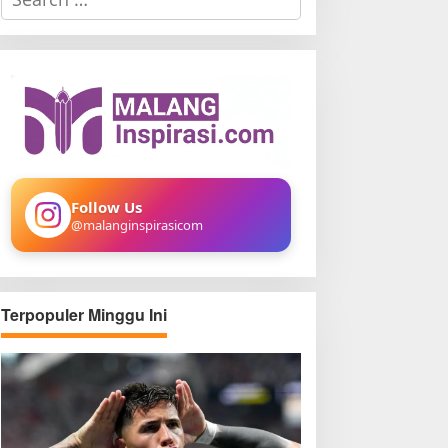
e
a
r
c
h
f
o
r
:
Follow Us
@malanginspirasicom
Terpopuler Minggu Ini