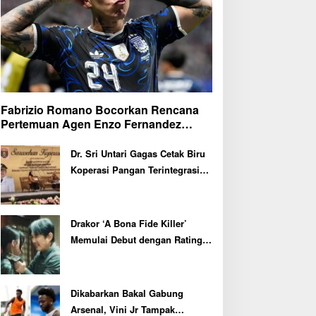
Fabrizio Romano Bocorkan Rencana
Pertemuan Agen Enzo Fernandez
dengan Petinggi Chelsea Pekan Depan
Dr. Sri Untari Gagas Cetak Biru
Koperasi Pangan Terintegrasi
untuk 217 KDMP di Ngawi
Drakor ‘A Bona Fide Killer’
Memulai Debut dengan Rating
Tertinggi
Dikabarkan Bakal Gabung
Arsenal, Vini Jr Tampak