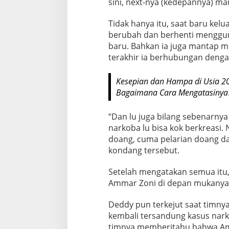
sini, next-nya (kedepannya) mau
n
g
Tidak hanya itu, saat baru kelu
k
berubah dan berhenti menggun
a
baru. Bahkan ia juga mantap 
p
terakhir ia berhubungan denga
K
e
Kesepian dan Hampa di Usia 2
k
Bagaimana Cara Mengatasinya
e
c
“Dan lu juga bilang sebenarny
e
narkoba lu bisa kok berkreasi.
w
doang, cuma pelarian doang da
a
kondang tersebut.
a
Setelah mengatakan semua itu,
n
Ammar Zoni di depan mukanya 
n
y
Deddy pun terkejut saat timn
a
kembali tersandung kasus narko
p
timnya memberitahu bahwa Am