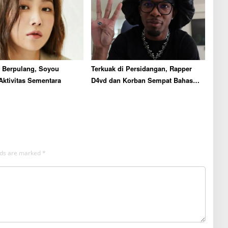
 Berpulang, Soyou
Terkuak di Persidangan, Rapper
Aktivitas Sementara
D4vd dan Korban Sempat Bahas
Aborsi Sebelum Kematiannya
elds are marked
*