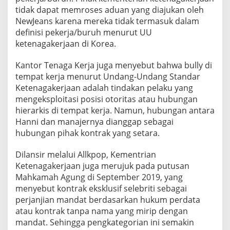
k
tidak dapat memroses aduan yang diajukan oleh
e
NewJeans karena mereka tidak termasuk dalam
definisi pekerja/buruh menurut UU
r
ketenagakerjaan di Korea.
j
a
Kantor Tenaga Kerja juga menyebut bahwa bully di
a
tempat kerja menurut Undang-Undang Standar
t
Ketenagakerjaan adalah tindakan pelaku yang
a
mengeksploitasi posisi otoritas atau hubungan
u
hierarkis di tempat kerja. Namun, hubungan antara
B
Hanni dan manajernya dianggap sebagai
u
hubungan pihak kontrak yang setara.
r
u
Dilansir melalui Allkpop, Kementrian
h
Ketenagakerjaan juga merujuk pada putusan
Mahkamah Agung di September 2019, yang
menyebut kontrak eksklusif selebriti sebagai
perjanjian mandat berdasarkan hukum perdata
atau kontrak tanpa nama yang mirip dengan
mandat. Sehingga pengkategorian ini semakin