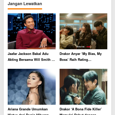
Jangan Lewatkan
i
g
a
t
i
o
n
Jaafar Jackson Bakal Adu
Drakor Anyar ‘My Bias, My
Akting Bersama Will Smith di
Boss’ Raih Rating
Film Thriller
Menjanjikan di Episode
Perdana
Ariana Grande Umumkan
Drakor ‘A Bona Fide Killer’
Hiatus dari Dunia Hiburan
Memulai Debut dengan