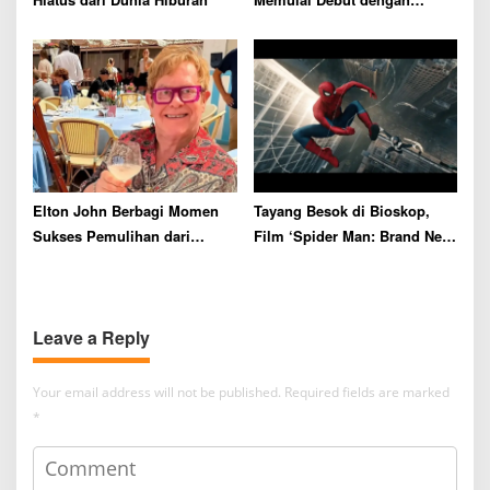
Rating Tertinggi
Elton John Berbagi Momen
Tayang Besok di Bioskop,
Sukses Pemulihan dari
Film ‘Spider Man: Brand New
Kecanduan Alkohol Selama
Day’ Siap Catat Rekor Box
36 Tahun
Office
Leave a Reply
Your email address will not be published.
Required fields are marked
*