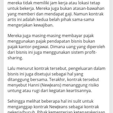
y
mereka tidak memiliki jam kerja atau lokasi tetap
e
untuk bekerja. Mereka juga bukan atasan-bawahan
b
yang memberi dan mendapat gaji. Namun kontrak
u
artis ini adalah kedua belah pihak sama-sama
t
mengerjakan kewajiban.
N
Mereka juga masing-masing membayar pajak
e
menggunakan pajak pendapatan bisnis bukan
w
pajak kantor-pegawai. Dimana uang yang diperoleh
J
dari bisnis ini juga menggunakan sistem profit-
e
sharing.
a
n
Lalu menurut kontrak tersebut, pengeluaran dalam
s
bisnis ini juga disetujui sebagai hal yang
B
ditanggung bersama. Terakhir, kontrak tersebut
u
menyebut Hanni (NewJeans) menanggung risiko
k
untung atau rugi dari kegiatan keartisannya.
a
n
Sehingga melihat beberapa hal ini sulit untuk
P
menganggap kontrak NewJeans sebagai kontrak
e
pekerja/buruh. Pihak kementerian ketenagakerjaan