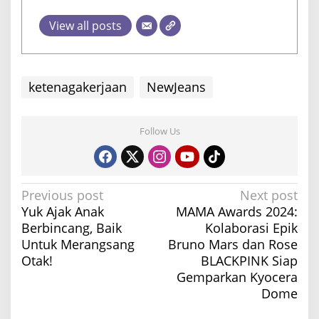
View all posts
ketenagakerjaan
NewJeans
Follow Us
P
Previous post
Next post
Yuk Ajak Anak
MAMA Awards 2024:
o
Berbincang, Baik
Kolaborasi Epik
s
Untuk Merangsang
Bruno Mars dan Rose
t
Otak!
BLACKPINK Siap
n
Gemparkan Kyocera
a
Dome
v