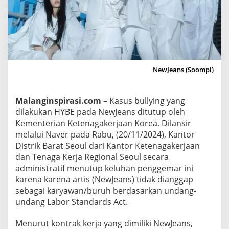
n
a
g
a
k
e
NewJeans (Soompi)
r
j
Malanginspirasi.com –
Kasus bullying yang
a
dilakukan HYBE pada NewJeans ditutup oleh
a
Kementerian Ketenagakerjaan Korea. Dilansir
n
melalui Naver pada Rabu, (20/11/2024), Kantor
K
Distrik Barat Seoul dari Kantor Ketenagakerjaan
o
dan Tenaga Kerja Regional Seoul secara
r
administratif menutup keluhan penggemar ini
e
karena karena artis (NewJeans) tidak dianggap
a
sebagai karyawan/buruh berdasarkan undang-
M
undang Labor Standards Act.
e
n
Menurut kontrak kerja yang dimiliki NewJeans,