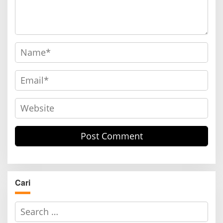
Cari
S
e