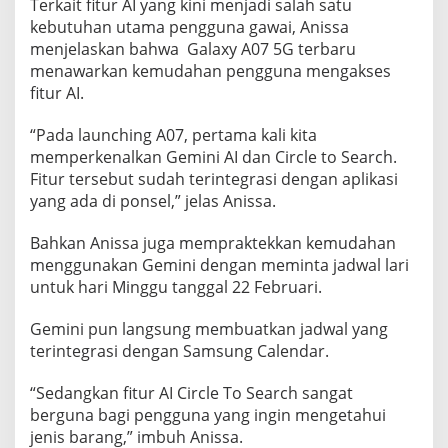
Terkait fitur AI yang kini menjadi salah satu
a
kebutuhan utama pengguna gawai, Anissa
n
menjelaskan bahwa Galaxy A07 5G terbaru
M
menawarkan kemudahan pengguna mengakses
a
fitur AI.
k
s
“Pada launching A07, pertama kali kita
i
memperkenalkan Gemini AI dan Circle to Search.
Fitur tersebut sudah terintegrasi dengan aplikasi
m
yang ada di ponsel,” jelas Anissa.
a
l
Bahkan Anissa juga mempraktekkan kemudahan
L
menggunakan Gemini dengan meminta jadwal lari
e
untuk hari Minggu tanggal 22 Februari.
w
a
Gemini pun langsung membuatkan jadwal yang
t
terintegrasi dengan Samsung Calendar.
F
i
“Sedangkan fitur AI Circle To Search sangat
t
berguna bagi pengguna yang ingin mengetahui
u
jenis barang,” imbuh Anissa.