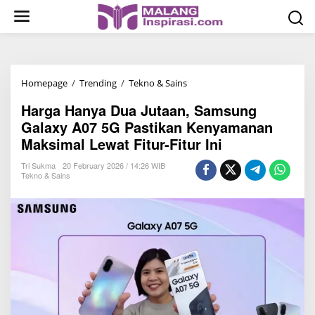
S
k
i
p
t
Homepage
/
Trending
/
Tekno & Sains
H
o
a
c
Harga Hanya Dua Jutaan, Samsung
r
o
Galaxy A07 5G Pastikan Kenyamanan
g
n
Maksimal Lewat Fitur-Fitur Ini
a
t
H
Tri Sukma
20 February 2026 / 14:26 WIB
e
Tekno & Sains
a
n
n
t
y
a
D
u
a
J
u