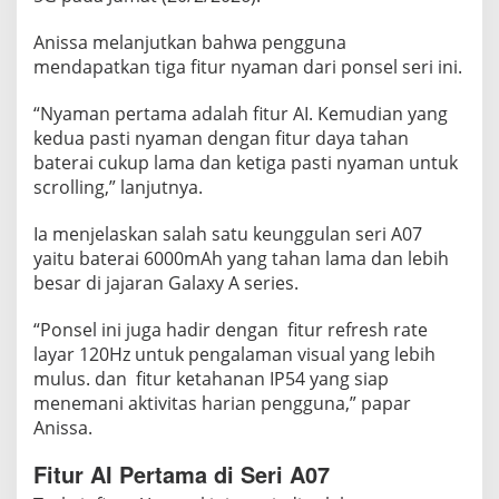
0
7
Anissa melanjutkan bahwa pengguna
5
mendapatkan tiga fitur nyaman dari ponsel seri ini.
G
P
“Nyaman pertama adalah fitur AI. Kemudian yang
a
kedua pasti nyaman dengan fitur daya tahan
s
baterai cukup lama dan ketiga pasti nyaman untuk
t
scrolling,” lanjutnya.
i
Ia menjelaskan salah satu keunggulan seri A07
k
yaitu baterai 6000mAh yang tahan lama dan lebih
a
besar di jajaran Galaxy A series.
n
K
“Ponsel ini juga hadir dengan fitur refresh rate
e
layar 120Hz untuk pengalaman visual yang lebih
n
mulus. dan fitur ketahanan IP54 yang siap
y
menemani aktivitas harian pengguna,” papar
a
Anissa.
m
a
Fitur AI Pertama di Seri A07
n