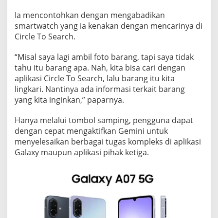
r
-
Ia mencontohkan dengan mengabadikan
smartwatch yang ia kenakan dengan mencarinya di
F
Circle To Search.
i
t
“Misal saya lagi ambil foto barang, tapi saya tidak
u
tahu itu barang apa. Nah, kita bisa cari dengan
r
aplikasi Circle To Search, lalu barang itu kita
I
lingkari. Nantinya ada informasi terkait barang
n
yang kita inginkan,” paparnya.
i
Hanya melalui tombol samping, pengguna dapat
dengan cepat mengaktifkan Gemini untuk
menyelesaikan berbagai tugas kompleks di aplikasi
Galaxy maupun aplikasi pihak ketiga.