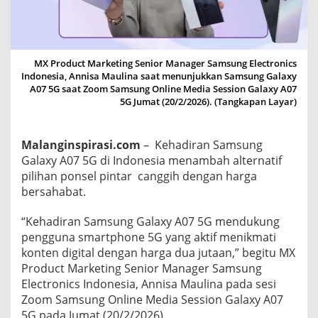
t
a
a
n
MX Product Marketing Senior Manager Samsung Electronics
Indonesia, Annisa Maulina saat menunjukkan Samsung Galaxy
,
A07 5G saat Zoom Samsung Online Media Session Galaxy A07
S
5G Jumat (20/2/2026). (Tangkapan Layar)
a
m
s
Malanginspirasi.com
– Kehadiran Samsung
u
Galaxy A07 5G di Indonesia menambah alternatif
n
pilihan ponsel pintar canggih dengan harga
bersahabat.
g
G
“Kehadiran Samsung Galaxy A07 5G mendukung
a
pengguna smartphone 5G yang aktif menikmati
l
konten digital dengan harga dua jutaan,” begitu MX
a
Product Marketing Senior Manager Samsung
x
Electronics Indonesia, Annisa Maulina pada sesi
y
Zoom Samsung Online Media Session Galaxy A07
A
5G pada Jumat (20/2/2026).