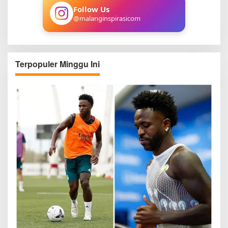
:
Follow Us
@malanginspirasicom
Terpopuler Minggu Ini