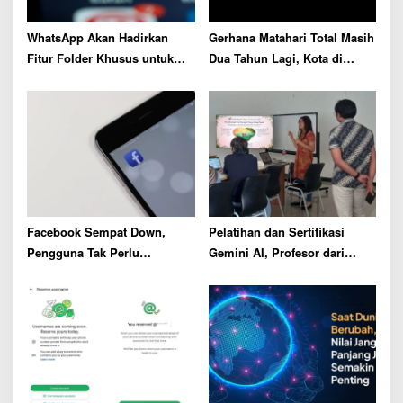
i
o
WhatsApp Akan Hadirkan
Gerhana Matahari Total Masih
n
Fitur Folder Khusus untuk
Dua Tahun Lagi, Kota di
Pesan dari Perusahaan Besar
Selandia Baru Sudah Fully
Booked
Facebook Sempat Down,
Pelatihan dan Sertifikasi
Pengguna Tak Perlu
Gemini AI, Profesor dari
Khawatirkan Keamanan Data
ISTTS Beber Manfaatnya
dalam Pendidikan