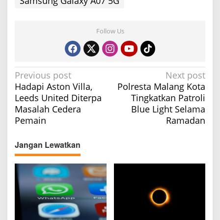
Samsung Galaxy A07 5G
Follow Us
P
Previous post
Next post
Hadapi Aston Villa,
Polresta Malang Kota
o
Leeds United Diterpa
Tingkatkan Patroli
s
Masalah Cedera
Blue Light Selama
t
Pemain
Ramadan
n
a
Jangan Lewatkan
v
i
g
a
t