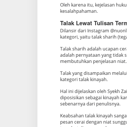
n
Oleh karena itu, kejelasan huk
kesalahpahaman.
N
e
Talak Lewat Tulisan Te
g
Dilansir dari Instagram @nuonli
a
kategori, yaitu talak sharih (te
r
a
Talak sharih adalah ucapan cer
?
adalah pernyataan yang tidak 
membutuhkan penjelasan niat.
Talak yang disampaikan melalu
kategori talak kinayah.
Hal ini dijelaskan oleh Syekh Z
diposisikan sebagai kinayah k
sebenarnya dari penulisnya.
Keabsahan talak kinayah sanga
pesan cerai dengan niat sungg