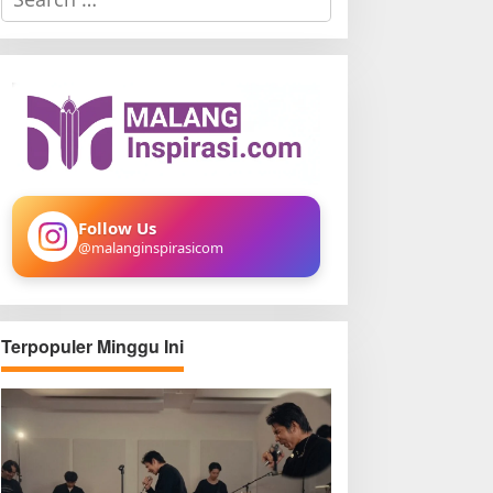
e
a
r
c
h
f
o
r
:
Follow Us
@malanginspirasicom
Terpopuler Minggu Ini