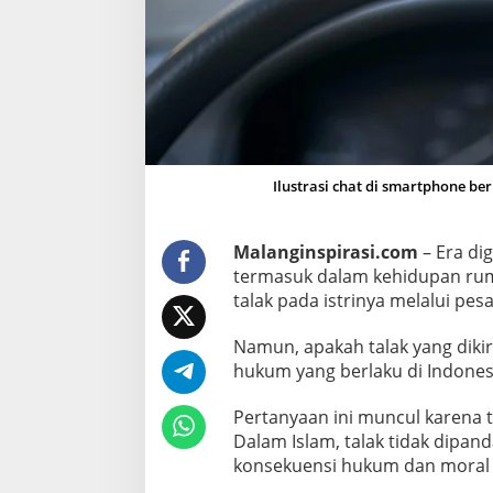
k
a
h
S
a
h
M
e
Ilustrasi chat di smartphone be
n
u
Malanginspirasi.com
– Era d
r
termasuk dalam kehidupan rum
u
talak pada istrinya melalui pes
t
I
Namun, apakah talak yang diki
s
hukum yang berlaku di Indones
l
a
Pertanyaan ini muncul karena 
m
Dalam Islam, talak tidak dipan
d
konsekuensi hukum dan moral 
a