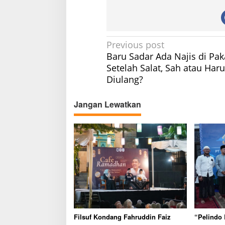
P
Previous post
Baru Sadar Ada Najis di Pak
o
Setelah Salat, Sah atau Har
s
Diulang?
t
n
Jangan Lewatkan
a
v
i
g
a
t
i
o
Filsuf Kondang Fahruddin Faiz
“Pelindo