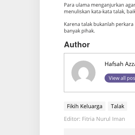
Para ulama menganjurkan aga
menuliskan kata-kata talak, ba
Karena talak bukanlah perkar
banyak pihak.
Author
Hafsah Azz
View all po
Fikih Keluarga
Talak
Editor: Fitria Nurul Iman