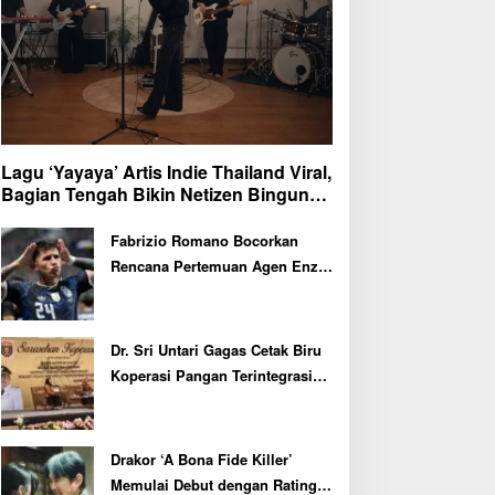
Lagu ‘Yayaya’ Artis Indie Thailand Viral,
Bagian Tengah Bikin Netizen Bingung
dan Ngakak
Fabrizio Romano Bocorkan
Rencana Pertemuan Agen Enzo
Fernandez dengan Petinggi
Chelsea Pekan Depan
Dr. Sri Untari Gagas Cetak Biru
Koperasi Pangan Terintegrasi
untuk 217 KDMP di Ngawi
Drakor ‘A Bona Fide Killer’
Memulai Debut dengan Rating