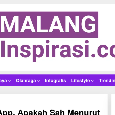
aya
Olahraga
Infografis
Lifestyle
Trendi
App, Apakah Sah Menurut