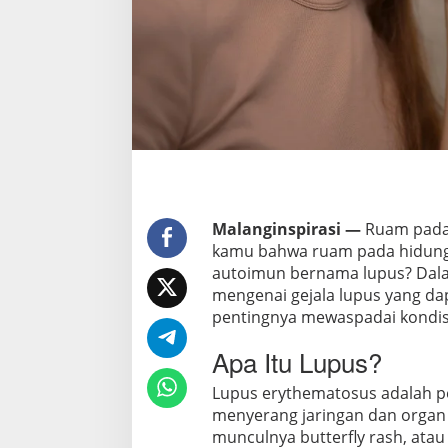
i
-
h
a
t
i
P
e
r
t
Malanginspirasi —
Ruam pada 
a
kamu bahwa ruam pada hidung b
n
autoimun bernama lupus? Dalam
d
mengenai gejala lupus yang dap
a
pentingnya mewaspadai kondisi
L
u
Apa Itu Lupus?
p
Lupus erythematosus adalah p
u
menyerang jaringan dan organ se
s
munculnya butterfly rash, at
!