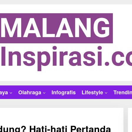
aya
Olahraga
Infografis
Lifestyle
Trendi
ung? Hati-hati Pertanda