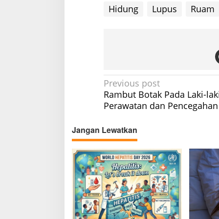
Hidung
Lupus
Ruam
P
Previous post
Rambut Botak Pada Laki-laki,
o
Perawatan dan Pencegahan
s
t
Jangan Lewatkan
n
a
v
i
g
a