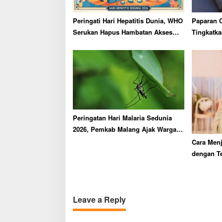
t
i
Peringati Hari Hepatitis Dunia, WHO
Paparan 
o
Serukan Hapus Hambatan Akses
Tingkatka
n
Layanan Kesehatan
Usia Lanj
Peringatan Hari Malaria Sedunia
2026, Pemkab Malang Ajak Warga
Lakukan Ini
Cara Menj
dengan T
Leave a Reply