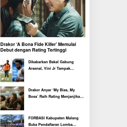
Drakor ‘A Bona Fide Killer’ Memulai
Debut dengan Rating Tertinggi
Dikabarkan Bakal Gabung
Arsenal, Vini Jr Tampak
Kembali Latihan Bersama Real
Madrid
Drakor Anyar ‘My Bias, My
Boss’ Raih Rating Menjanjikan
di Episode Perdana
FORBASI Kabupaten Malang
Buka Pendaftaran Lomba