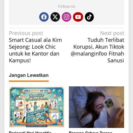
Follow Us
P
Previous post
Next post
Smart Casual ala Kim
Tuduh Terlibat
o
Sejeong: Look Chic
Korupsi, Akun Tiktok
s
untuk ke Kantor dan
@malanginfoo Fitnah
t
Kampus!
Sanusi
n
a
Jangan Lewatkan
v
i
g
a
t
i
Peringati Hari Hepatitis
Paparan Cahaya Terang