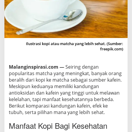
M
a
n
a
y
a
Ilustrasi kopi atau matcha yang lebih sehat. (Sumber:
n
freepik.com)
g
L
e
Malanginspirasi.com —
Seiring dengan
b
popularitas matcha yang meningkat, banyak orang
i
beralih dari kopi ke matcha sebagai sumber kafein.
Meskipun keduanya memiliki kandungan
h
antioksidan dan kafein yang tinggi untuk melawan
S
kelelahan, tapi manfaat kesehatannya berbeda.
e
Berikut komparasi kandungan kafein, efek ke
h
tubuh, serta pilihan mana yang lebih sehat.
a
t
Manfaat Kopi Bagi Kesehatan
?