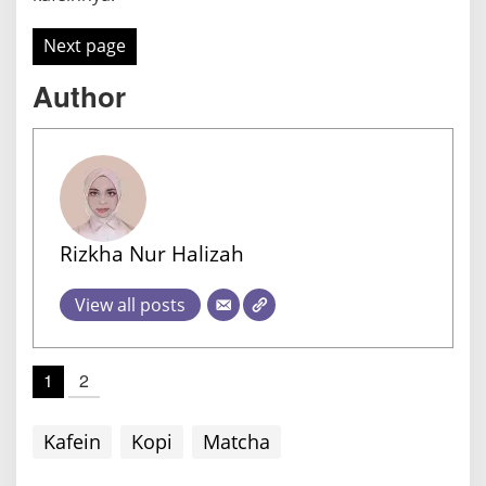
Next page
Author
Rizkha Nur Halizah
View all posts
1
2
Kafein
Kopi
Matcha