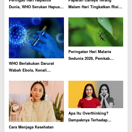
o
n
Dunia, WHO Serukan Hapus
Malam Hari Tingkatkan Risiko
Hambatan Akses Layanan
Penyakit Mata di Usia Lanjut
Kesehatan
Peringatan Hari Malaria
Sedunia 2026, Pemkab
WHO Berlakukan Darurat
Malang Ajak Warga Lakukan
Wabah Ebola, Kenali
Ini
Penyebarannya
Apa Itu Overthinking?
Dampaknya Terhadap
Kesehatan Ternyata Dahsyat!
Cara Menjaga Kesehatan