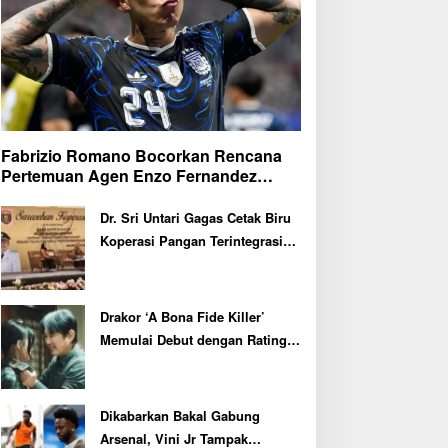
Fabrizio Romano Bocorkan Rencana
Pertemuan Agen Enzo Fernandez
dengan Petinggi Chelsea Pekan Depan
Dr. Sri Untari Gagas Cetak Biru
Koperasi Pangan Terintegrasi
untuk 217 KDMP di Ngawi
Drakor ‘A Bona Fide Killer’
Memulai Debut dengan Rating
Tertinggi
Dikabarkan Bakal Gabung
Arsenal, Vini Jr Tampak