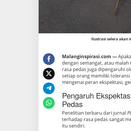
n
j
e
l
a
s
Ilustrasi selera akan
a
n
A
Malanginspirasi.com —
Apaka
h
dengan semangat, atau malah t
l
rasa pedas juga dipengaruhi ol
i
setiap orang memiliki toleransi
mengenai peran ekspektasi, gen
Pengaruh Ekspektas
Pedas
Penelitian terbaru dari jurnal
P
terhadap rasa pedas sangat m
itu sendiri.