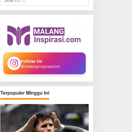
e
a
r
c
h
f
o
r
:
Follow Us
@malanginspirasicom
Terpopuler Minggu Ini