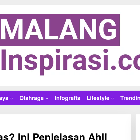
aya
Olahraga
Infografis
Lifestyle
Trendi
? Ini Penjelasan Ahli