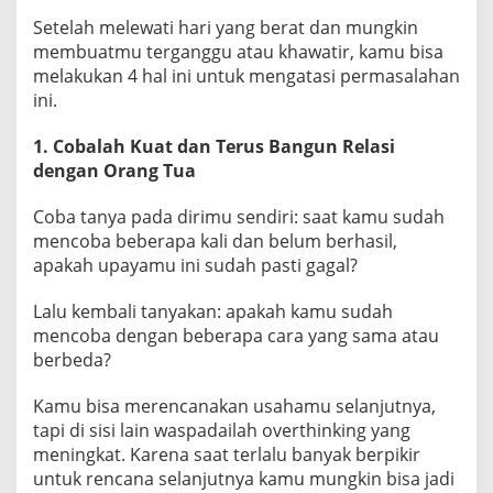
d
Setelah melewati hari yang berat dan mungkin
i
membuatmu terganggu atau khawatir, kamu bisa
n
melakukan 4 hal ini untuk mengatasi permasalahan
g
ini.
k
a
1. Cobalah Kuat dan Terus Bangun Relasi
dengan Orang Tua
n
d
Coba tanya pada dirimu sendiri: saat kamu sudah
a
mencoba beberapa kali dan belum berhasil,
n
apakah upayamu ini sudah pasti gagal?
M
e
Lalu kembali tanyakan: apakah kamu sudah
n
mencoba dengan beberapa cara yang sama atau
g
berbeda?
h
a
Kamu bisa merencanakan usahamu selanjutnya,
k
tapi di sisi lain waspadailah overthinking yang
i
meningkat. Karena saat terlalu banyak berpikir
m
untuk rencana selanjutnya kamu mungkin bisa jadi