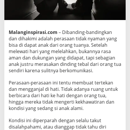
r
k
o
m
u
Malanginspirasi.com
– Dibanding-bandingkan
n
dan dihakimi adalah perasaan tidak nyaman yang
i
bisa di dapat anak dari orang tuanya. Setelah
melewati hari yang melelahkan, bukannya rasa
k
aman dan dukungan yang didapat, tapi sebagian
a
anak justru merasakan dinding tebal dari orang tua
s
sendiri karena sulitnya berkomunikasi.
i
d
Perasaan-perasaan ini tentu membuat tertekan
e
dan mengganjal di hati. Tidak adanya ruang untuk
n
berbicara dari hati ke hati dengan orang tua,
g
hingga mereka tidak mengerti kekhawatiran dan
a
kondisi yang sedang si anak alami.
n
O
Kondisi ini diperparah dengan selalu takut
r
disalahpahami, atau dianggap tidak tahu diri