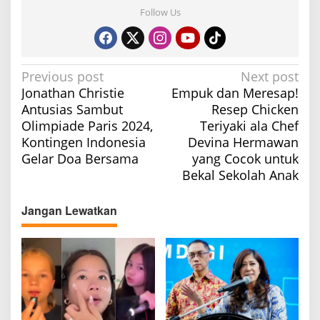
Follow Us
P
Previous post
Next post
Jonathan Christie
Empuk dan Meresap!
o
Antusias Sambut
Resep Chicken
s
Olimpiade Paris 2024,
Teriyaki ala Chef
t
Kontingen Indonesia
Devina Hermawan
n
Gelar Doa Bersama
yang Cocok untuk
a
Bekal Sekolah Anak
v
Jangan Lewatkan
i
g
a
t
i
o