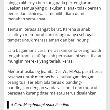
a
hingga akhirnya berujung pada pertengkaran.
n
Seakan semua yang dilakukan si anak tidak pernah
g
benar dan akhirnya ia memilih diam demi
T
menahan semuanya.
u
Tentu ini terasa sangat berat. Karena si anak
a
sejatinya membutuhkan orang tuanya sebagai
y
tempat untuk merasa aman dan berlindung.
a
n
Lalu bagaimana cara merasakan cinta orang tua di
g
tengah konflik ini? Apakah perasaan ini sensitif atau
S
mungkin mereka yang terlalu keras?
u
k
Menurut psikolog Jeanita Deli W., M.Psi., pasti berat
a
rasanya untuk memperbaiki hubungan dengan
M
orang tua. Terlebih bila terus dibanding-
e
bandingkan dengan saudara sendiri dan muncul
m
perasaan kurang diterima atau terus disalahkan.
b
a
5 Cara Menghadapi Anak Pendiam
n