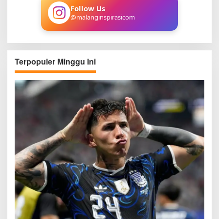
:
Follow Us
@malanginspirasicom
Terpopuler Minggu Ini