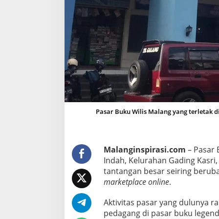
n
d
e
m
i
,
P
a
s
a
Pasar Buku Wilis Malang yang terletak di
r
B
u
k
Malanginspirasi.com
– Pasar B
u
Indah, Kelurahan Gading Kasri
W
tantangan besar seiring beruba
i
marketplace online
.
l
Aktivitas pasar yang dulunya r
i
pedagang di pasar buku legend
s