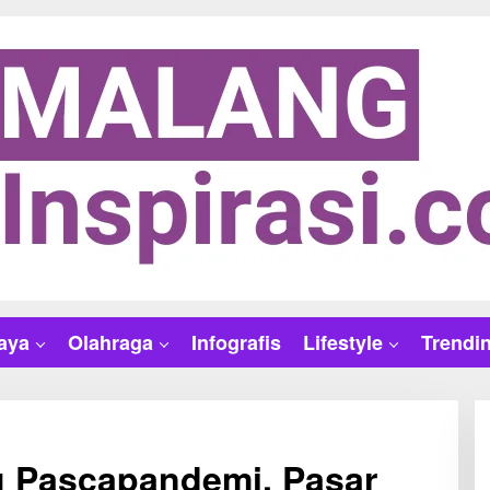
aya
Olahraga
Infografis
Lifestyle
Trendi
 Pascapandemi, Pasar