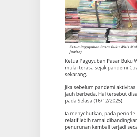
E
r
a
D
i
g
i
Ketua Paguyuban Pasar Buku Wilis Mala
t
Juwita)
a
Ketua Paguyuban Pasar Buku W
l
mulai terasa sejak pandemi Co
sekarang.
Jika sebelum pandemi aktivitas 
jauh berbeda. Hal tersebut dis
pada Selasa (16/12/2025).
Ia menyebutkan, pada periode 
relatif lebih ramai dibandingka
penurunan kembali terjadi seca