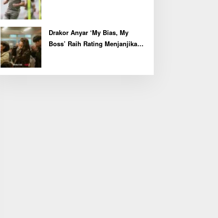
Kapten John McGinn
Drakor Anyar ‘My Bias, My
Boss’ Raih Rating Menjanjikan
di Episode Perdana