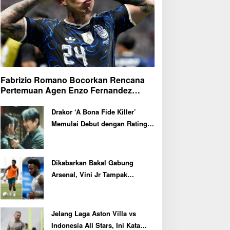
Fabrizio Romano Bocorkan Rencana
Pertemuan Agen Enzo Fernandez
dengan Petinggi Chelsea Pekan Depan
Drakor ‘A Bona Fide Killer’
Memulai Debut dengan Rating
Tertinggi
Dikabarkan Bakal Gabung
Arsenal, Vini Jr Tampak
Kembali Latihan Bersama Real
Madrid
Jelang Laga Aston Villa vs
Indonesia All Stars, Ini Kata