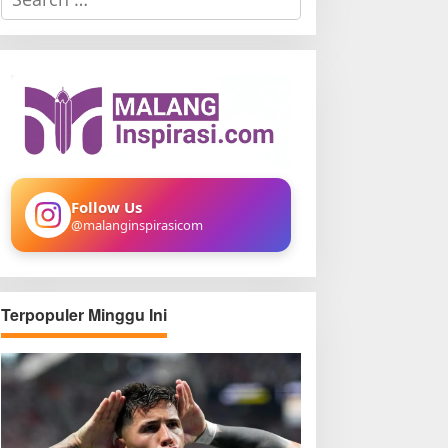
e
a
r
c
h
f
o
r
:
Follow Us
@malanginspirasicom
Terpopuler Minggu Ini