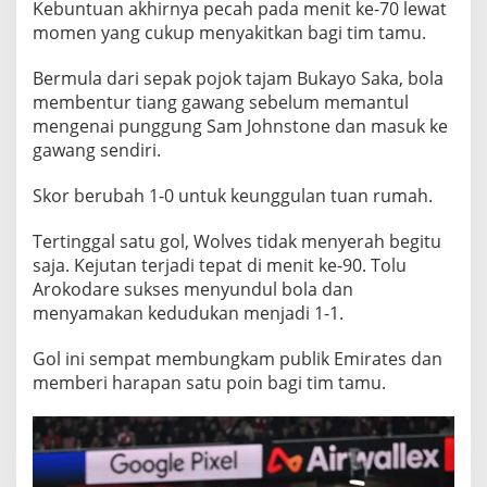
Kebuntuan akhirnya pecah pada menit ke-70 lewat
momen yang cukup menyakitkan bagi tim tamu.
Bermula dari sepak pojok tajam Bukayo Saka, bola
membentur tiang gawang sebelum memantul
mengenai punggung Sam Johnstone dan masuk ke
gawang sendiri.
Skor berubah 1-0 untuk keunggulan tuan rumah.
Tertinggal satu gol, Wolves tidak menyerah begitu
saja. Kejutan terjadi tepat di menit ke-90. Tolu
Arokodare sukses menyundul bola dan
menyamakan kedudukan menjadi 1-1.
Gol ini sempat membungkam publik Emirates dan
memberi harapan satu poin bagi tim tamu.