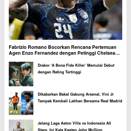
Fabrizio Romano Bocorkan Rencana Pertemuan
Agen Enzo Fernandez dengan Petinggi Chelsea
Pekan Depan
Drakor ‘A Bona Fide Killer’ Memulai Debut
dengan Rating Tertinggi
Dikabarkan Bakal Gabung Arsenal, Vini Jr
Tampak Kembali Latihan Bersama Real Madrid
Jelang Laga Aston Villa vs Indonesia All
Stars, Ini Kata Kapten John McGinn