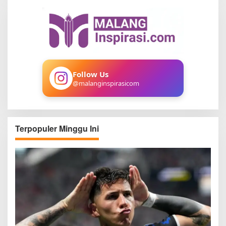
c
h
f
o
r
:
Follow Us
@malanginspirasicom
Terpopuler Minggu Ini