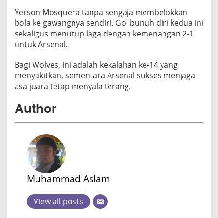
Yerson Mosquera tanpa sengaja membelokkan
bola ke gawangnya sendiri. Gol bunuh diri kedua ini
sekaligus menutup laga dengan kemenangan 2-1
untuk Arsenal.
Bagi Wolves, ini adalah kekalahan ke-14 yang
menyakitkan, sementara Arsenal sukses menjaga
asa juara tetap menyala terang.
Author
Muhammad Aslam
View all posts