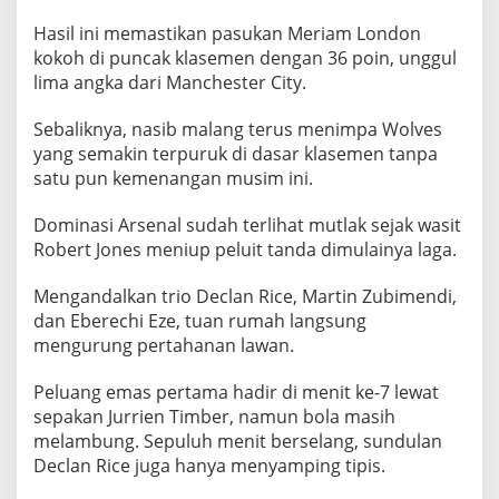
r
i
Hasil ini memastikan pasukan Meriam London
kokoh di puncak klasemen dengan 36 poin, unggul
B
lima angka dari Manchester City.
a
w
Sebaliknya, nasib malang terus menimpa Wolves
a
yang semakin terpuruk di dasar klasemen tanpa
T
satu pun kemenangan musim ini.
h
e
Dominasi Arsenal sudah terlihat mutlak sejak wasit
G
Robert Jones meniup peluit tanda dimulainya laga.
u
n
Mengandalkan trio Declan Rice, Martin Zubimendi,
n
dan Eberechi Eze, tuan rumah langsung
e
mengurung pertahanan lawan.
r
s
Peluang emas pertama hadir di menit ke-7 lewat
sepakan Jurrien Timber, namun bola masih
R
melambung. Sepuluh menit berselang, sundulan
a
Declan Rice juga hanya menyamping tipis.
i
h