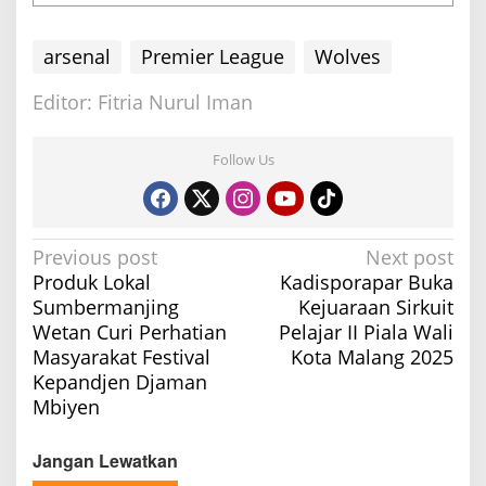
arsenal
Premier League
Wolves
Editor: Fitria Nurul Iman
Follow Us
P
Previous post
Next post
Produk Lokal
Kadisporapar Buka
o
Sumbermanjing
Kejuaraan Sirkuit
s
Wetan Curi Perhatian
Pelajar II Piala Wali
t
Masyarakat Festival
Kota Malang 2025
n
Kepandjen Djaman
a
Mbiyen
v
Jangan Lewatkan
i