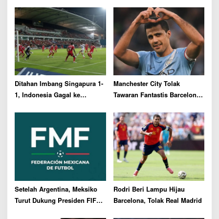
g
a
t
i
o
n
Ditahan Imbang Singapura 1-
Manchester City Tolak
1, Indonesia Gagal ke
Tawaran Fantastis Barcelona
Semifinal Piala AFF 2026
untuk Rodri
Setelah Argentina, Meksiko
Rodri Beri Lampu Hijau
Turut Dukung Presiden FIFA
Barcelona, Tolak Real Madrid
Gianni Infantino