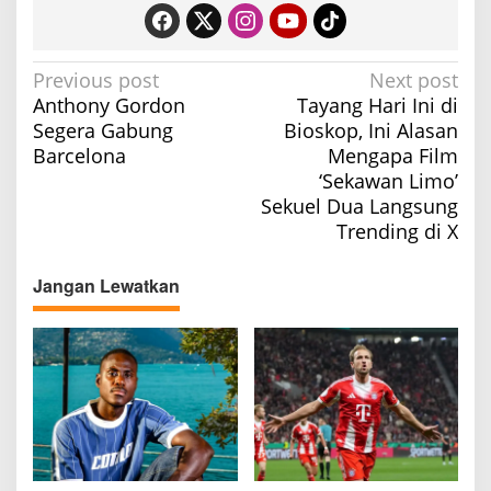
P
Previous post
Next post
Anthony Gordon
Tayang Hari Ini di
o
Segera Gabung
Bioskop, Ini Alasan
s
Barcelona
Mengapa Film
t
‘Sekawan Limo’
n
Sekuel Dua Langsung
a
Trending di X
v
Jangan Lewatkan
i
g
a
t
i
o
n