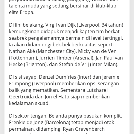
l
talenta muda yang sedang bersinar di klub-klub
a
elite Eropa.
n
d
Di lini belakang, Virgil van Dijk (Liverpool, 34 tahun)
kemungkinan didapuk menjadi kapten tim berkat
a
seabrek pengalamannya bermain di level tertinggi.
u
Ia akan didampingi bek-bek berkualitas seperti
n
Nathan Aké (Manchester City), Micky van de Ven
t
(Tottenham), Jurriën Timber (Arsenal), Jan Paul van
u
Hecke (Brighton), dan Stefan de Vrij (Inter Milan).
k
P
Di sisi sayap, Denzel Dumfries (Inter) dan Jeremie
i
Frimpong (Liverpool) memberikan opsi serangan
a
balik yang mematikan. Sementara Lutsharel
l
Geertruida dan Jorrel Hato siap memberikan
a
kedalaman skuad.
D
u
Di sektor tengah, Belanda punya pasukan komplit.
n
Frenkie de Jong (Barcelona) tetap menjadi otak
i
permainan, didampingi Ryan Gravenberch