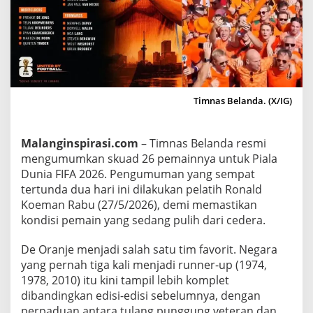
m
k
a
n
2
6
P
Timnas Belanda. (X/IG)
e
m
Malanginspirasi.com
– Timnas Belanda resmi
a
mengumumkan skuad 26 pemainnya untuk Piala
i
Dunia FIFA 2026. Pengumuman yang sempat
n
tertunda dua hari ini dilakukan pelatih Ronald
T
Koeman Rabu (27/5/2026), demi memastikan
i
kondisi pemain yang sedang pulih dari cedera.
m
n
De Oranje menjadi salah satu tim favorit. Negara
a
yang pernah tiga kali menjadi runner-up (1974,
s
1978, 2010) itu kini tampil lebih komplet
B
dibandingkan edisi-edisi sebelumnya, dengan
e
perpaduan antara tulang punggung veteran dan