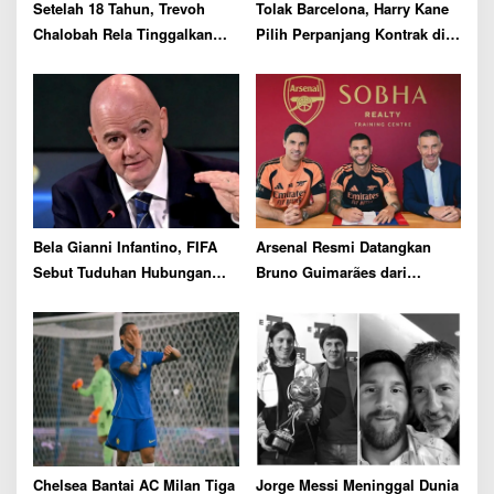
Setelah 18 Tahun, Trevoh
Tolak Barcelona, Harry Kane
Chalobah Rela Tinggalkan
Pilih Perpanjang Kontrak di
Chelsea demi Como
Bayern Munich hingga 2029
Bela Gianni Infantino, FIFA
Arsenal Resmi Datangkan
Sebut Tuduhan Hubungan
Bruno Guimarães dari
dengan Staf UEFA Sama
Newcastle dengan Biaya
Sekali Tidak Benar
Rp1,81 Triliun
Chelsea Bantai AC Milan Tiga
Jorge Messi Meninggal Dunia