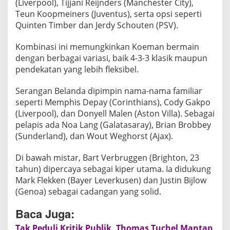
a
(Liverpool), Tijjani Reijnders (Manchester City),
F
Teun Koopmeiners (Juventus), serta opsi seperti
I
Quinten Timber dan Jerdy Schouten (PSV).
F
Kombinasi ini memungkinkan Koeman bermain
A
dengan berbagai variasi, baik 4-3-3 klasik maupun
2
pendekatan yang lebih fleksibel.
0
2
Serangan Belanda dipimpin nama-nama familiar
6
seperti Memphis Depay (Corinthians), Cody Gakpo
(Liverpool), dan Donyell Malen (Aston Villa). Sebagai
pelapis ada Noa Lang (Galatasaray), Brian Brobbey
(Sunderland), dan Wout Weghorst (Ajax).
Di bawah mistar, Bart Verbruggen (Brighton, 23
tahun) dipercaya sebagai kiper utama. Ia didukung
Mark Flekken (Bayer Leverkusen) dan Justin Bijlow
(Genoa) sebagai cadangan yang solid.
Baca Juga:
Tak Peduli Kritik Publik, Thomas Tuchel Mantap