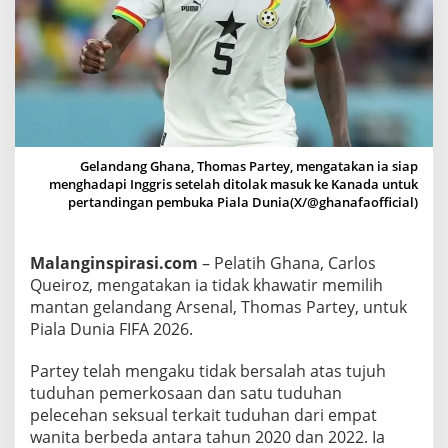
P
e
d
u
l
i
K
Gelandang Ghana, Thomas Partey, mengatakan ia siap
o
menghadapi Inggris setelah ditolak masuk ke Kanada untuk
m
pertandingan pembuka Piala Dunia(X/@ghanafaofficial)
e
n
Malanginspirasi.com
– Pelatih Ghana, Carlos
t
Queiroz, mengatakan ia tidak khawatir memilih
a
mantan gelandang Arsenal, Thomas Partey, untuk
r
Piala Dunia FIFA 2026.
P
u
Partey telah mengaku tidak bersalah atas tujuh
b
tuduhan pemerkosaan dan satu tuduhan
l
pelecehan seksual terkait tuduhan dari empat
i
wanita berbeda antara tahun 2020 dan 2022. Ia