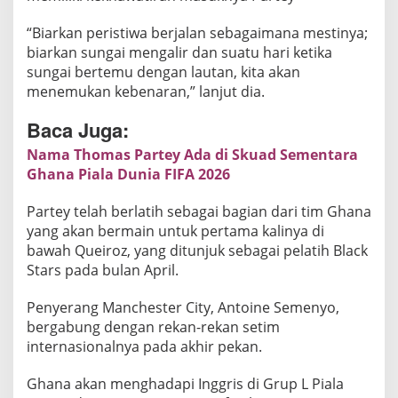
T
“Biarkan peristiwa berjalan sebagaimana mestinya;
h
biarkan sungai mengalir dan suatu hari ketika
o
sungai bertemu dengan lautan, kita akan
m
menemukan kebenaran,” lanjut dia.
a
s
Baca Juga:
P
Nama Thomas Partey Ada di Skuad Sementara
a
Ghana Piala Dunia FIFA 2026
r
t
Partey telah berlatih sebagai bagian dari tim Ghana
e
yang akan bermain untuk pertama kalinya di
y
bawah Queiroz, yang ditunjuk sebagai pelatih Black
d
Stars pada bulan April.
i
P
Penyerang Manchester City, Antoine Semenyo,
i
bergabung dengan rekan-rekan setim
a
internasionalnya pada akhir pekan.
l
Ghana akan menghadapi Inggris di Grup L Piala
a