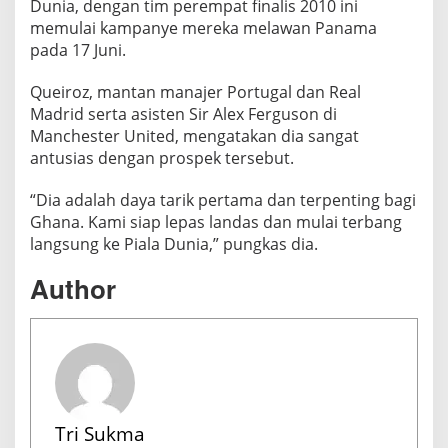
Dunia, dengan tim perempat finalis 2010 ini
D
memulai kampanye mereka melawan Panama
u
pada 17 Juni.
n
i
Queiroz, mantan manajer Portugal dan Real
a
Madrid serta asisten Sir Alex Ferguson di
F
Manchester United, mengatakan dia sangat
I
antusias dengan prospek tersebut.
F
A
“Dia adalah daya tarik pertama dan terpenting bagi
2
Ghana. Kami siap lepas landas dan mulai terbang
0
langsung ke Piala Dunia,” pungkas dia.
2
Author
6
Tri Sukma