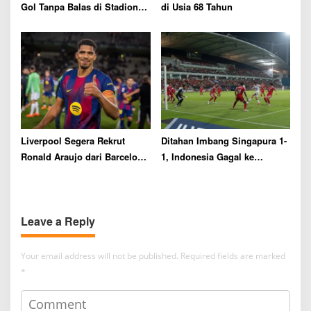
Gol Tanpa Balas di Stadion
di Usia 68 Tahun
GBK Jakarta
Liverpool Segera Rekrut
Ditahan Imbang Singapura 1-
Ronald Araujo dari Barcelona
1, Indonesia Gagal ke
dengan Status Pinjaman
Semifinal Piala AFF 2026
Leave a Reply
Your email address will not be published.
Required fields are marked
*