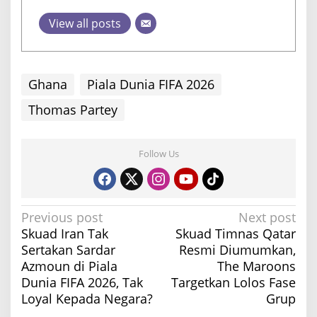
View all posts
Ghana
Piala Dunia FIFA 2026
Thomas Partey
Follow Us
P
Previous post
Next post
Skuad Iran Tak
Skuad Timnas Qatar
o
Sertakan Sardar
Resmi Diumumkan,
s
Azmoun di Piala
The Maroons
t
Dunia FIFA 2026, Tak
Targetkan Lolos Fase
n
Loyal Kepada Negara?
Grup