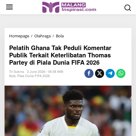
S
k
i
p
t
Homepage
/
Olahraga
/
Bola
P
o
e
c
Pelatih Ghana Tak Peduli Komentar
l
o
Publik Terkait Keterlibatan Thomas
a
n
Partey di Piala Dunia FIFA 2026
t
t
i
Tri Sukma
2 June 2026 / 06:08 WIB
e
Bola
,
Piala Dunia FIFA 2026
h
n
G
t
h
a
n
a
T
a
k