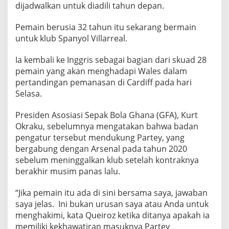
k
dijadwalkan untuk diadili tahun depan.
T
e
Pemain berusia 32 tahun itu sekarang bermain
untuk klub Spanyol Villarreal.
r
k
Ia kembali ke Inggris sebagai bagian dari skuad 28
a
pemain yang akan menghadapi Wales dalam
i
pertandingan pemanasan di Cardiff pada hari
t
Selasa.
K
e
Presiden Asosiasi Sepak Bola Ghana (GFA), Kurt
t
Okraku, sebelumnya mengatakan bahwa badan
e
pengatur tersebut mendukung Partey, yang
r
bergabung dengan Arsenal pada tahun 2020
l
sebelum meninggalkan klub setelah kontraknya
i
berakhir musim panas lalu.
b
a
“Jika pemain itu ada di sini bersama saya, jawaban
t
saya jelas. Ini bukan urusan saya atau Anda untuk
a
menghakimi, kata Queiroz ketika ditanya apakah ia
memiliki kekhawatiran masuknya Partey
n