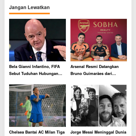
a
v
Jangan Lewatkan
i
g
a
t
i
o
n
Bela Gianni Infantino, FIFA
Arsenal Resmi Datangkan
Sebut Tuduhan Hubungan
Bruno Guimarães dari
dengan Staf UEFA Sama
Newcastle dengan Biaya
Sekali Tidak Benar
Rp1,81 Triliun
Chelsea Bantai AC Milan Tiga
Jorge Messi Meninggal Dunia