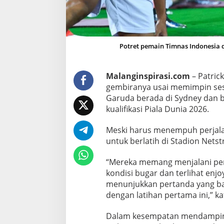
P
i
m
p
Potret pemain Timnas Indonesia da
i
n
L
Malanginspirasi.com
– Patric
a
gembiranya usai memimpin sesi
t
Garuda berada di Sydney dan b
i
kualifikasi Piala Dunia 2026.
h
a
Meski harus menempuh perjalan
n
untuk berlatih di Stadion Netst
P
“Mereka memang menjalani pen
e
kondisi bugar dan terlihat enj
r
menunjukkan pertanda yang bai
d
dengan latihan pertama ini,” k
a
n
Dalam kesempatan mendampingi
a