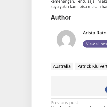
kemenangan. Tentu saja, ini ak
saya yakin kami bisa meraih hasil
Author
Arista Rat
View all po
Australia
Patrick Kluiver
P
Previous post