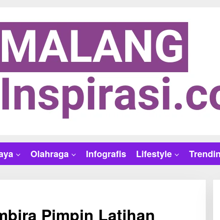
aya
Olahraga
Infografis
Lifestyle
Trendi
mbira Pimpin Latihan