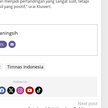
an menjadi pertandingan yang sangat sulit, tetapi
 yang positif,” urai Kluivert.
naningsih
sts
t
Timnas Indonesia
Follow Us
Next post