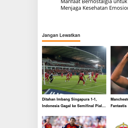
Manfaat Bernostalgia untuk
o
Menjaga Kesehatan Emosio
s
t
n
a
Jangan Lewatkan
v
i
g
a
t
i
o
n
Ditahan Imbang Singapura 1-1,
Mancheste
Indonesia Gagal ke Semifinal Piala
Fantastis
AFF 2026