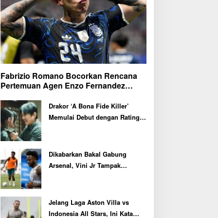
Fabrizio Romano Bocorkan Rencana
Pertemuan Agen Enzo Fernandez
dengan Petinggi Chelsea Pekan Depan
Drakor ‘A Bona Fide Killer’
Memulai Debut dengan Rating
Tertinggi
Dikabarkan Bakal Gabung
Arsenal, Vini Jr Tampak
Kembali Latihan Bersama Real
Madrid
Jelang Laga Aston Villa vs
Indonesia All Stars, Ini Kata