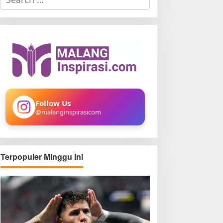
e
a
r
c
h
f
o
r
:
Follow Us
@malanginspirasicom
Terpopuler Minggu Ini