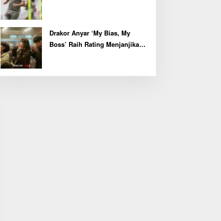
Kapten John McGinn
Drakor Anyar ‘My Bias, My
Boss’ Raih Rating Menjanjikan
di Episode Perdana