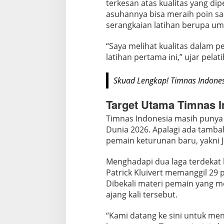
terkesan atas kualitas yang di
T
asuhannya bisa meraih poin saa
i
serangkaian latihan berupa u
m
n
“Saya melihat kualitas dalam 
a
latihan pertama ini,” ujar pelati
s
I
Skuad Lengkap! Timnas Indones
n
d
Target Utama Timnas I
o
Timnas Indonesia masih punya 
n
Dunia 2026. Apalagi ada tamba
e
pemain keturunan baru, yakni J
s
i
Menghadapi dua laga terdekat l
a
Patrick Kluivert memanggil 29 
Dibekali materi pemain yang m
ajang kali tersebut.
“Kami datang ke sini untuk mend