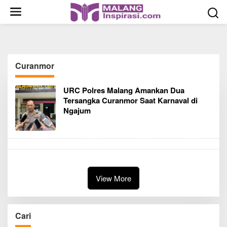
S
k
i
p
t
o
Curanmor
c
o
URC Polres Malang Amankan Dua
n
Tersangka Curanmor Saat Karnaval di
t
Ngajum
e
n
t
View More
Cari