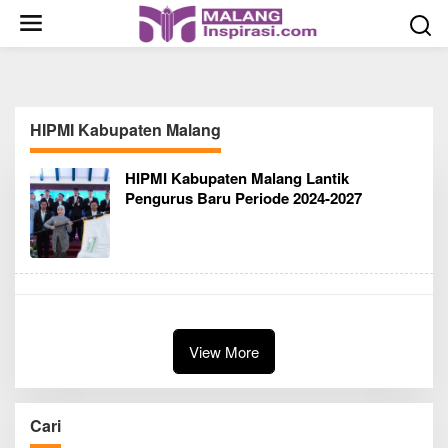
S
k
i
p
t
o
HIPMI Kabupaten Malang
c
o
HIPMI Kabupaten Malang Lantik
n
Pengurus Baru Periode 2024-2027
t
e
n
t
View More
Cari