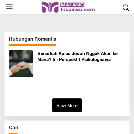
S
k
i
p
t
o
Hubungan Romantis
c
o
Benarkah Kalau Jodoh Nggak Akan ke
n
Mana? Ini Perspektif Psikologisnya
t
e
n
t
View More
Cari