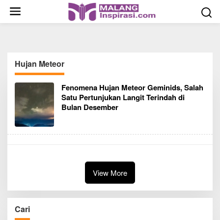
S
k
i
p
t
o
Hujan Meteor
c
o
Fenomena Hujan Meteor Geminids, Salah
n
Satu Pertunjukan Langit Terindah di
t
Bulan Desember
e
n
t
View More
Cari