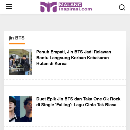
S
k
i
p
t
o
jin BTS
c
o
Penuh Empati, Jin BTS Jadi Relawan
n
Bantu Langsung Korban Kebakaran
t
Hutan di Korea
e
n
t
Duet Epik Jin BTS dan Taka One Ok Rock
di Single ‘Falling’: Lagu Cinta Tak Biasa