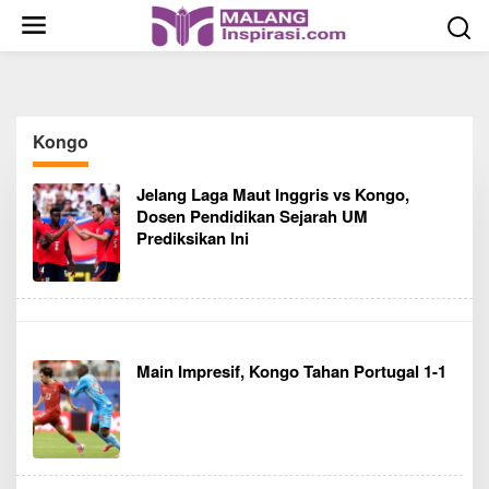
S
k
i
p
t
o
Kongo
c
o
Jelang Laga Maut Inggris vs Kongo,
n
Dosen Pendidikan Sejarah UM
t
Prediksikan Ini
e
n
t
Main Impresif, Kongo Tahan Portugal 1-1