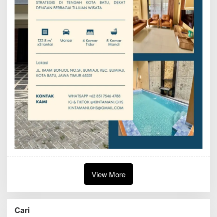
View More
Cari