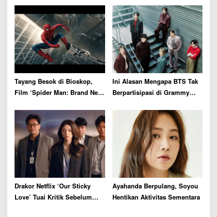
Rambut
Tayang Besok di Bioskop,
Ini Alasan Mengapa BTS Tak
Film ‘Spider Man: Brand New
Berpartisipasi di Grammy
Day’ Siap Catat Rekor Box
Awards 2027
Office
Drakor Netflix ‘Our Sticky
Ayahanda Berpulang, Soyou
Love’ Tuai Kritik Sebelum
Hentikan Aktivitas Sementara
Tayang