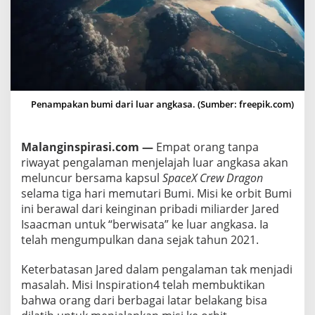
n
g
U
n
t
u
Penampakan bumi dari luar angkasa. (Sumber: freepik.com)
k
M
i
Malanginspirasi.com —
Empat orang tanpa
s
riwayat pengalaman menjelajah luar angkasa akan
i
meluncur bersama kapsul
SpaceX Crew Dragon
“
selama tiga hari memutari Bumi. Misi ke orbit Bumi
P
ini berawal dari keinginan pribadi miliarder Jared
a
Isaacman untuk “berwisata” ke luar angkasa. Ia
r
telah mengumpulkan dana sejak tahun 2021.
i
Keterbatasan Jared dalam pengalaman tak menjadi
w
masalah. Misi Inspiration4 telah membuktikan
i
bahwa orang dari berbagai latar belakang bisa
s