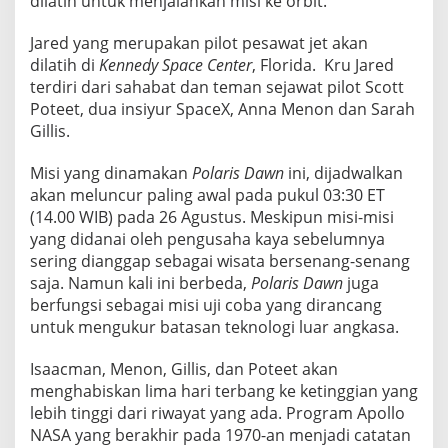
dilatih untuk menjalankan misi ke orbit.
a
t
Jared yang merupakan pilot pesawat jet akan
a
dilatih di
Kennedy Space Center
, Florida. Kru Jared
”
terdiri dari sahabat dan teman sejawat pilot Scott
O
Poteet, dua insiyur SpaceX, Anna Menon dan Sarah
r
Gillis.
b
i
Misi yang dinamakan
Polaris Dawn
ini, dijadwalkan
t
akan meluncur paling awal pada pukul 03:30 ET
R
(14.00 WIB) pada 26 Agustus. Meskipun misi-misi
a
yang didanai oleh pengusaha kaya sebelumnya
d
sering dianggap sebagai wisata bersenang-senang
i
saja. Namun kali ini berbeda,
Polaris Dawn
juga
berfungsi sebagai misi uji coba yang dirancang
a
untuk mengukur batasan teknologi luar angkasa.
s
i
Isaacman, Menon, Gillis, dan Poteet akan
B
menghabiskan lima hari terbang ke ketinggian yang
u
lebih tinggi dari riwayat yang ada. Program Apollo
m
NASA yang berakhir pada 1970-an menjadi catatan
i