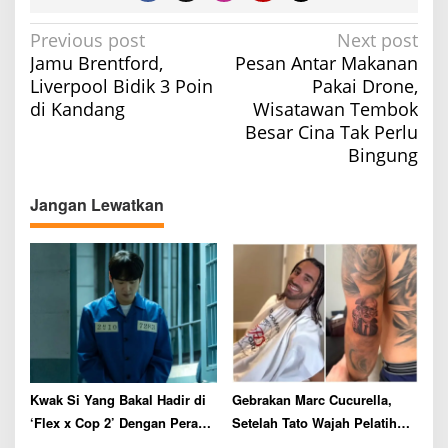
P
Previous post
Next post
Jamu Brentford,
Pesan Antar Makanan
o
Liverpool Bidik 3 Poin
Pakai Drone,
s
di Kandang
Wisatawan Tembok
t
Besar Cina Tak Perlu
n
Bingung
a
v
Jangan Lewatkan
i
g
a
t
i
o
n
Kwak Si Yang Bakal Hadir di
Gebrakan Marc Cucurella,
‘Flex x Cop 2’ Dengan Peran
Setelah Tato Wajah Pelatih
Tak Terduga
Spanyol Kini Ganti Gaya