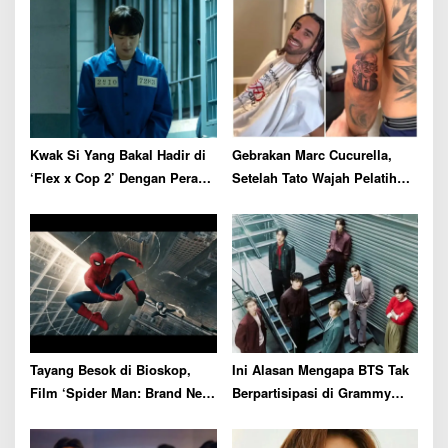
i
g
a
t
i
o
Kwak Si Yang Bakal Hadir di
Gebrakan Marc Cucurella,
n
‘Flex x Cop 2’ Dengan Peran
Setelah Tato Wajah Pelatih
Tak Terduga
Spanyol Kini Ganti Gaya
Rambut
Tayang Besok di Bioskop,
Ini Alasan Mengapa BTS Tak
Film ‘Spider Man: Brand New
Berpartisipasi di Grammy
Day’ Siap Catat Rekor Box
Awards 2027
Office