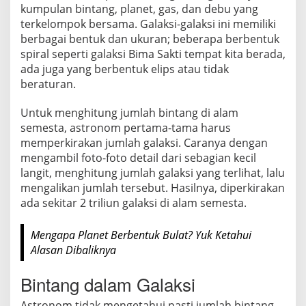
i
kumpulan bintang, planet, gas, dan debu yang
t
terkelompok bersama. Galaksi-galaksi ini memiliki
?
berbagai bentuk dan ukuran; beberapa berbentuk
I
spiral seperti galaksi Bima Sakti tempat kita berada,
n
ada juga yang berbentuk elips atau tidak
i
beraturan.
P
Untuk menghitung jumlah bintang di alam
e
semesta, astronom pertama-tama harus
r
memperkirakan jumlah galaksi. Caranya dengan
k
mengambil foto-foto detail dari sebagian kecil
i
langit, menghitung jumlah galaksi yang terlihat, lalu
r
mengalikan jumlah tersebut. Hasilnya, diperkirakan
a
ada sekitar 2 triliun galaksi di alam semesta.
a
n
Mengapa Planet Berbentuk Bulat? Yuk Ketahui
A
Alasan Dibaliknya
s
t
Bintang dalam Galaksi
r
o
Astronom tidak mengetahui pasti jumlah bintang