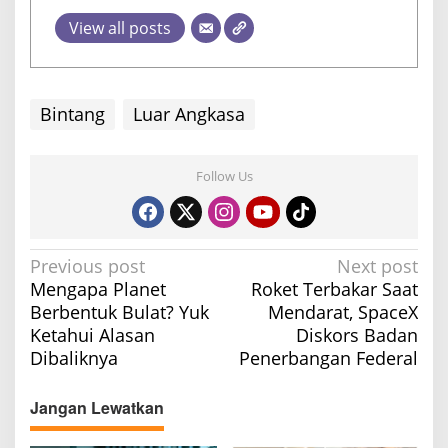
View all posts
Bintang
Luar Angkasa
Follow Us
P
Previous post
Next post
Mengapa Planet
Roket Terbakar Saat
o
Berbentuk Bulat? Yuk
Mendarat, SpaceX
s
Ketahui Alasan
Diskors Badan
t
Dibaliknya
Penerbangan Federal
n
a
Jangan Lewatkan
v