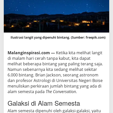
J
u
m
l
a
h
Ilustrasi langit yang dipenuhi bintang. (Sumber: freepik.com)
B
i
n
Malanginspirasi.com —
Ketika kita melihat langit
t
di malam hari cerah tanpa kabut, kita dapat
a
melihat beberapa bintang yang paling terang saja.
n
Namun sebenarnya kita sedang melihat sekitar
g
6.000 bintang. Brian Jackson, seorang astronom
d
dan profesor Astrologi di Universitas Negeri Boise
i
menuliskan perkiraan jumlah bintang yang ada di
L
alam semesta pada
The Conversation
.
a
Galaksi di Alam Semesta
n
g
Alam semesta dipenuhi oleh galaksi-galaksi, yaitu