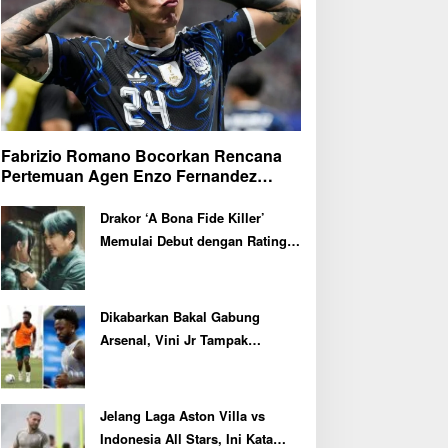
Fabrizio Romano Bocorkan Rencana
Pertemuan Agen Enzo Fernandez
dengan Petinggi Chelsea Pekan Depan
Drakor ‘A Bona Fide Killer’
Memulai Debut dengan Rating
Tertinggi
Dikabarkan Bakal Gabung
Arsenal, Vini Jr Tampak
Kembali Latihan Bersama Real
Madrid
Jelang Laga Aston Villa vs
Indonesia All Stars, Ini Kata