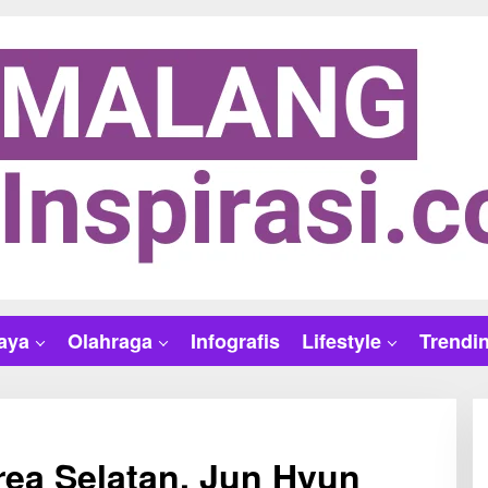
aya
Olahraga
Infografis
Lifestyle
Trendi
ea Selatan, Jun Hyun