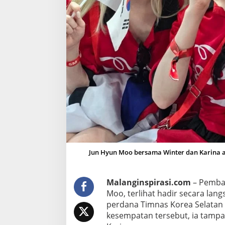
a
n
,
J
u
n
H
y
u
n
M
o
o
B
Jun Hyun Moo bersama Winter dan Karina a
a
g
Malanginspirasi.com
– Pembaw
i
Moo, terlihat hadir secara lan
k
perdana Timnas Korea Selatan d
a
kesempatan tersebut, ia tampa
n