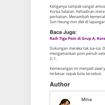
k
Ketiganya tampak sangat antus
o
Korea Selatan. Kehadiran mer
perhatian. Menambah kemeria
Son Heung-min dkk di lapangan
Baca Juga:
Raih Tiga Poin di Grup A, Ko
Dukungan mereka tak sia-sia. D
mengamankan poin penuh setel
2–1.
Kemenangan ini menjadi awal y
terbesar sepak bola tersebut.
Author
Mina