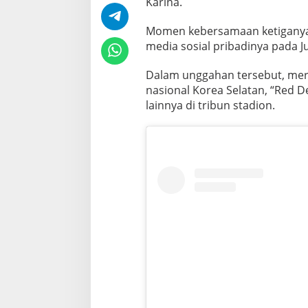
Karina.
M
o
Momen kebersamaan ketiganya 
m
media sosial pribadinya pada J
e
n
Dalam unggahan tersebut, mer
nasional Korea Selatan, “Red D
B
lainnya di tribun stadion.
e
r
s
a
m
a
W
i
n
t
e
r
d