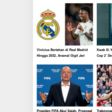
v
i
g
a
t
i
o
Vinicius Bertahan di Real Madrid
Kwak Si Y
n
Hingga 2032, Arsenal Gigit Jari
Cop 2’ De
Presiden FIFA Akui Salah, Proposal
Trabzons