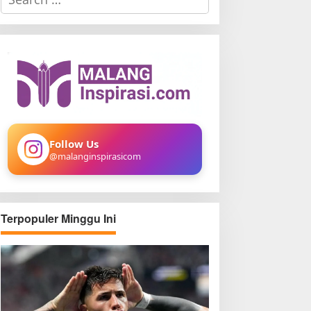
e
a
r
c
h
f
o
r
:
Follow Us
@malanginspirasicom
Terpopuler Minggu Ini