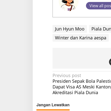
View all po
Jun Hyun Moo
Piala Dun
Winter dan Karina aespa
P
Previous post
Presiden Sepak Bola Palesti
o
Dapat Visa AS Meski Kanton
s
Akreditasi Piala Dunia
t
n
Jangan Lewatkan
a