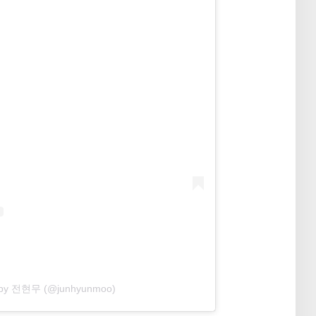
d by 전현무 (@junhyunmoo)