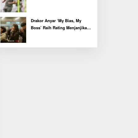
Kapten John McGinn
Drakor Anyar ‘My Bias, My
Boss’ Raih Rating Menjanjikan
di Episode Perdana