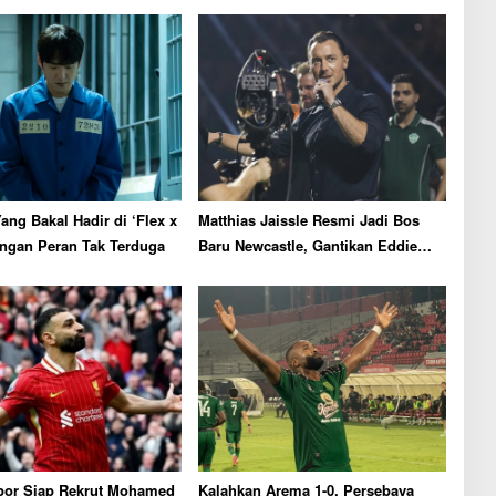
ang Bakal Hadir di ‘Flex x
Matthias Jaissle Resmi Jadi Bos
ngan Peran Tak Terduga
Baru Newcastle, Gantikan Eddie
Howe
por Siap Rekrut Mohamed
Kalahkan Arema 1-0, Persebaya