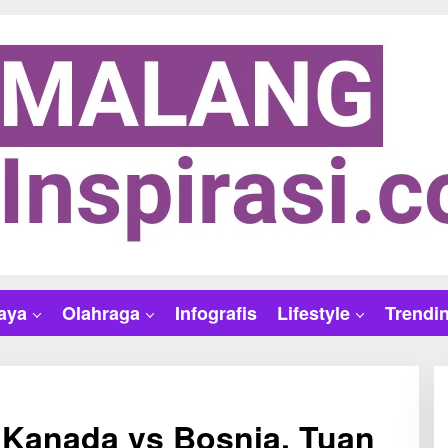
aya
Olahraga
Infografis
Lifestyle
Trendi
 Kanada vs Bosnia, Tuan