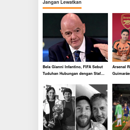
a
Jangan Lewatkan
v
i
g
a
t
i
o
n
Bela Gianni Infantino, FIFA Sebut
Arsenal 
Tuduhan Hubungan dengan Staf
Guimarãe
UEFA Sama Sekali Tidak Benar
Biaya Rp1