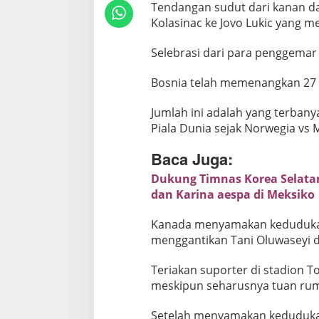
Tendangan sudut dari kanan dar
a
Kolasinac ke Jovo Lukic yang m
g
a
Selebrasi dari para penggemar 
l
P
Bosnia telah memenangkan 27 d
e
t
Jumlah ini adalah yang terban
i
Piala Dunia sejak Norwegia vs 
k
Baca Juga:
P
o
Dukung Timnas Korea Selata
i
dan Karina aespa di Meksiko
n
Kanada menyamakan kedudukan d
P
menggantikan Tani Oluwaseyi 
e
n
Teriakan suporter di stadion 
u
meskipun seharusnya tuan rum
h
Setelah menyamakan keduduka