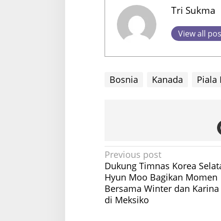
Tri Sukma
View all po
Bosnia
Kanada
Piala
P
Previous post
Dukung Timnas Korea Selata
o
Hyun Moo Bagikan Momen
s
Bersama Winter dan Karina
t
di Meksiko
n