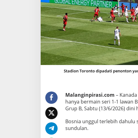
a
v
s
B
o
s
n
i
a
,
Stadion Toronto dipadati penonton y
T
u
a
n
Malanginpirasi.com
– Kanada 
R
hanya bermain seri 1-1 lawan
u
Grup B, Sabtu (13/6/2026) dini 
m
Bosnia unggul terlebih dahulu s
a
sundulan.
h
G