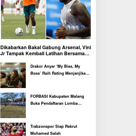
Dikabarkan Bakal Gabung Arsenal, Vini
Jr Tampak Kembali Latihan Bersama
Real Madrid
Drakor Anyar ‘My Bias, My
Boss’ Raih Rating Menjanjikan
di Episode Perdana
FORBASI Kabupaten Malang
Buka Pendaftaran Lomba
Olahraga Baris Berbaris Bupati
Cup 2026
Trabzonspor Siap Rekrut
Mohamed Salah