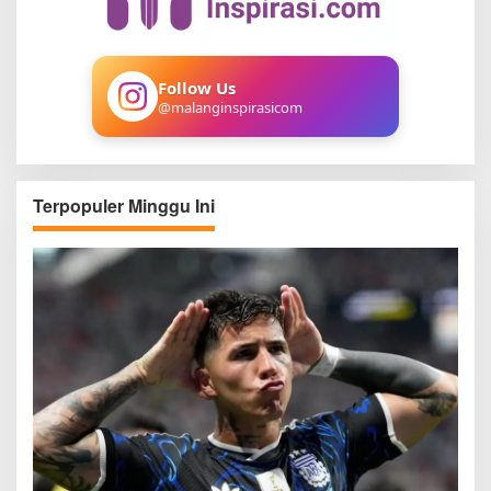
f
o
r
:
Follow Us
@malanginspirasicom
Terpopuler Minggu Ini