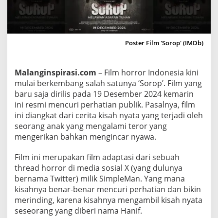
r
o
r
I
Poster Film 'Sorop' (IMDb)
n
d
Malanginspirasi.com
– Film horror Indonesia kini
o
mulai berkembang salah satunya ‘Sorop’. Film yang
n
baru saja dirilis pada 19 Desember 2024 kemarin
e
ini resmi mencuri perhatian publik. Pasalnya, film
s
ini diangkat dari cerita kisah nyata yang terjadi oleh
i
seorang anak yang mengalami teror yang
a
mengerikan bahkan mengincar nyawa.
‘
S
Film ini merupakan film adaptasi dari sebuah
o
thread horror di media sosial X (yang dulunya
r
bernama Twitter) milik SimpleMan. Yang mana
o
kisahnya benar-benar mencuri perhatian dan bikin
p
merinding, karena kisahnya mengambil kisah nyata
’
seseorang yang diberi nama Hanif.