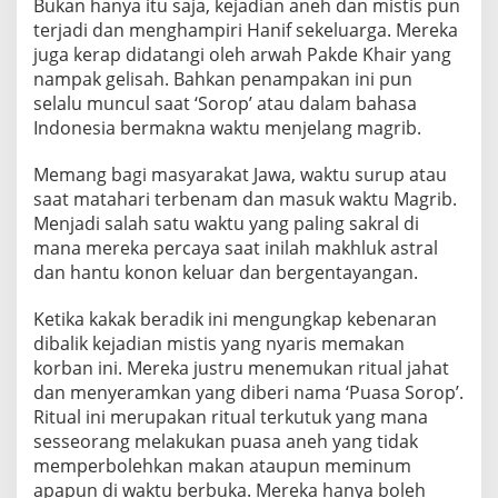
Bukan hanya itu saja, kejadian aneh dan mistis pun
d
terjadi dan menghampiri Hanif sekeluarga. Mereka
a
juga kerap didatangi oleh arwah Pakde Khair yang
n
nampak gelisah. Bahkan penampakan ini pun
T
selalu muncul saat ‘Sorop’ atau dalam bahasa
e
Indonesia bermakna waktu menjelang magrib.
r
o
Memang bagi masyarakat Jawa, waktu surup atau
r
saat matahari terbenam dan masuk waktu Magrib.
Menjadi salah satu waktu yang paling sakral di
A
mana mereka percaya saat inilah makhluk astral
r
dan hantu konon keluar dan bergentayangan.
w
a
Ketika kakak beradik ini mengungkap kebenaran
h
dibalik kejadian mistis yang nyaris memakan
korban ini. Mereka justru menemukan ritual jahat
dan menyeramkan yang diberi nama ‘Puasa Sorop’.
Ritual ini merupakan ritual terkutuk yang mana
sesseorang melakukan puasa aneh yang tidak
memperbolehkan makan ataupun meminum
apapun di waktu berbuka. Mereka hanya boleh