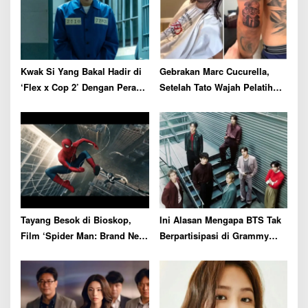
t
i
o
n
Kwak Si Yang Bakal Hadir di
Gebrakan Marc Cucurella,
‘Flex x Cop 2’ Dengan Peran
Setelah Tato Wajah Pelatih
Tak Terduga
Spanyol Kini Ganti Gaya
Rambut
Tayang Besok di Bioskop,
Ini Alasan Mengapa BTS Tak
Film ‘Spider Man: Brand New
Berpartisipasi di Grammy
Day’ Siap Catat Rekor Box
Awards 2027
Office