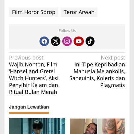
Film Horor Sorop
Teror Arwah
Follow Us
P
Previous post
Next post
Wajib Nonton, Film
Ini Tipe Kepribadian
o
‘Hansel and Gretel
Manusia Melankolis,
s
Witch Hunters’, Aksi
Sanguinis, Koleris dan
t
Penyihir Kejam dan
Plagmatis
n
Ritual Bulan Merah
a
v
Jangan Lewatkan
i
g
a