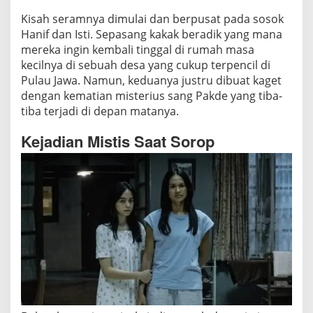
:
Kisah seramnya dimulai dan berpusat pada sosok
R
Hanif dan Isti. Sepasang kakak beradik yang mana
i
mereka ingin kembali tinggal di rumah masa
t
kecilnya di sebuah desa yang cukup terpencil di
u
Pulau Jawa. Namun, keduanya justru dibuat kaget
a
dengan kematian misterius sang Pakde yang tiba-
l
tiba terjadi di depan matanya.
P
u
Kejadian Mistis Saat Sorop
a
s
a
T
e
r
k
u
t
u
k