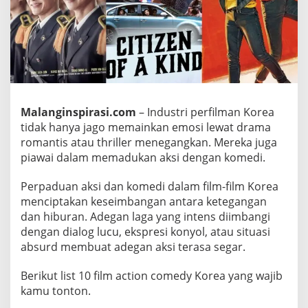
l
m
A
c
t
i
o
Malanginspirasi.com
– Industri perfilman Korea
n
tidak hanya jago memainkan emosi lewat drama
C
romantis atau thriller menegangkan. Mereka juga
o
piawai dalam memadukan aksi dengan komedi.
m
e
Perpaduan aksi dan komedi dalam film-film Korea
d
menciptakan keseimbangan antara ketegangan
dan hiburan. Adegan laga yang intens diimbangi
y
dengan dialog lucu, ekspresi konyol, atau situasi
K
absurd membuat adegan aksi terasa segar.
o
r
Berikut list 10 film action comedy Korea yang wajib
e
kamu tonton.
a