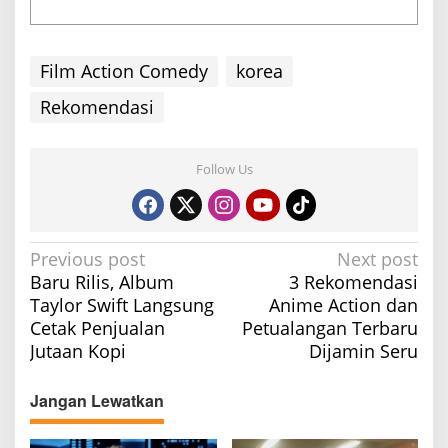
Film Action Comedy
korea
Rekomendasi
Follow Us
P
Previous post
Next post
Baru Rilis, Album
3 Rekomendasi
o
Taylor Swift Langsung
Anime Action dan
s
Cetak Penjualan
Petualangan Terbaru
t
Jutaan Kopi
Dijamin Seru
n
a
Jangan Lewatkan
v