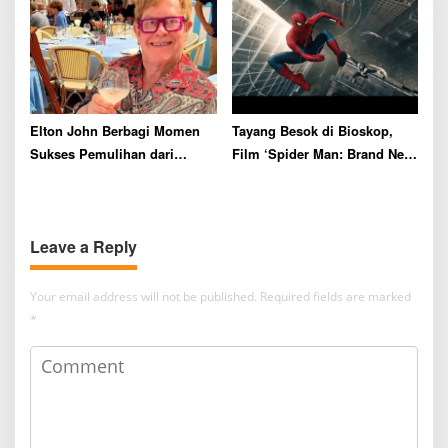
Elton John Berbagi Momen
Tayang Besok di Bioskop,
Sukses Pemulihan dari
Film ‘Spider Man: Brand New
Kecanduan Alkohol Selama
Day’ Siap Catat Rekor Box
36 Tahun
Office
Leave a Reply
Your email address will not be published.
Required fields are marked
*