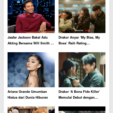
i
g
a
t
i
o
Jaafar Jackson Bakal Adu
Drakor Anyar ‘My Bias, My
n
Akting Bersama Will Smith di
Boss’ Raih Rating
Film Thriller
Menjanjikan di Episode
Perdana
Ariana Grande Umumkan
Drakor ‘A Bona Fide Killer’
Hiatus dari Dunia Hiburan
Memulai Debut dengan
Rating Tertinggi