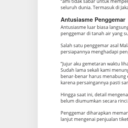
“ami tidak sabar untuk mempe
seluruh dunia. Termasuk di Jaka
Antusiasme Penggemar
​Antusiasme luar biasa langsun
penggemar di tanah air yang s
Salah satu penggemar asal Mal
persiapannya menghadapi pe
​”Jujur aku gemetaran waktu l
Sudah lama sekali kami menungg
benar-benar harus menabung ek
karena persaingannya pasti san
​Hingga saat ini, detail mengenai
belum diumumkan secara rinci
Penggemar diharapkan memanta
lanjut mengenai penjualan tike