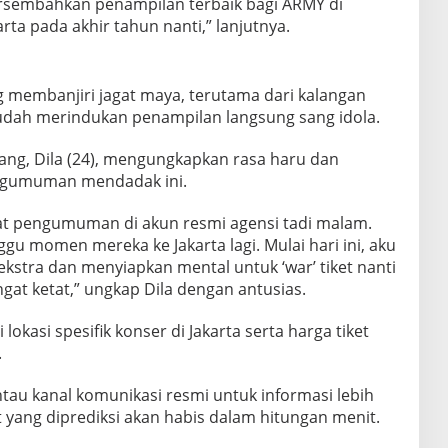
rsembahkan penampilan terbaik bagi ARMY di
rta pada akhir tahun nanti,” lanjutnya.
g membanjiri jagat maya, terutama dari kalangan
udah merindukan penampilan langsung sang idola.
ang, Dila (24), mengungkapkan rasa haru dan
ngumuman mendadak ini.
ihat pengumuman di akun resmi agensi tadi malam.
u momen mereka ke Jakarta lagi. Mulai hari ini, aku
stra dan menyiapkan mental untuk ‘war’ tiket nanti
gat ketat,” ungkap Dila dengan antusias.
 lokasi spesifik konser di Jakarta serta harga tiket
.
u kanal komunikasi resmi untuk informasi lebih
t yang diprediksi akan habis dalam hitungan menit.