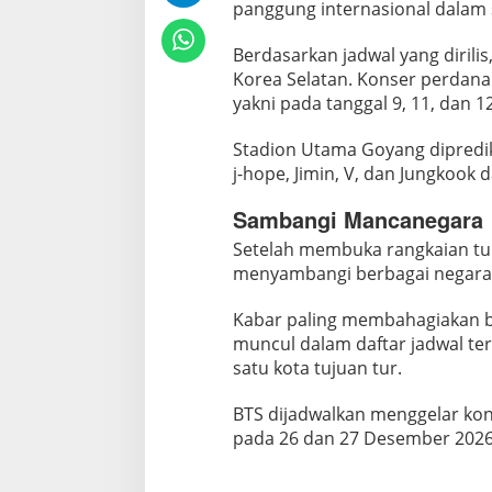
panggung internasional dalam 
a
d
​Berdasarkan jadwal yang dirili
w
Korea Selatan. Konser perdana 
a
yakni pada tanggal 9, 11, dan 12
l
K
Stadion Utama Goyang diprediks
o
j-hope, Jimin, V, dan Jungkook 
n
Sambangi Mancanegara
s
e
​Setelah membuka rangkaian tur
r
menyambangi berbagai negara 
D
Kabar paling membahagiakan b
e
muncul dalam daftar jadwal ters
s
satu kota tujuan tur.
e
m
BTS dijadwalkan menggelar kons
b
pada 26 dan 27 Desember 2026
e
r