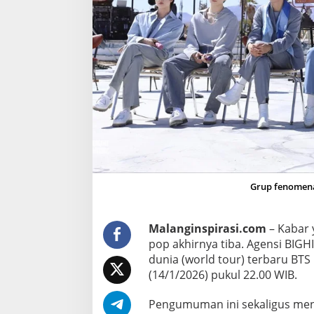
6
,
J
a
k
a
r
t
a
R
e
s
Grup fenomena
m
i
Malanginspirasi.com
– Kabar 
M
pop akhirnya tiba. Agensi BI
a
dunia (world tour) terbaru BTS
s
(14/1/2026) pukul 22.00 WIB.
u
k
Pengumuman ini sekaligus men
J