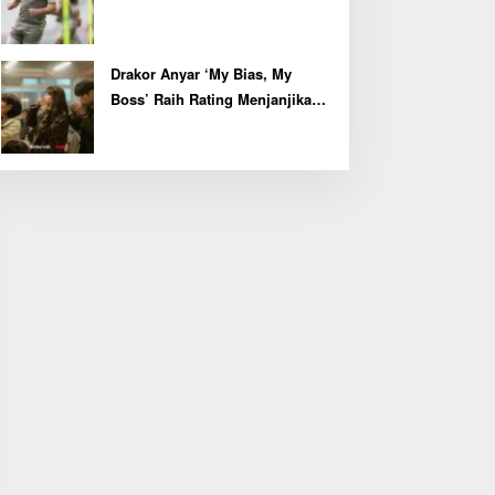
Kapten John McGinn
Drakor Anyar ‘My Bias, My
Boss’ Raih Rating Menjanjikan
di Episode Perdana