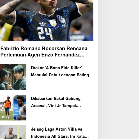
Fabrizio Romano Bocorkan Rencana
Pertemuan Agen Enzo Fernandez
dengan Petinggi Chelsea Pekan Depan
Drakor ‘A Bona Fide Killer’
Memulai Debut dengan Rating
Tertinggi
Dikabarkan Bakal Gabung
Arsenal, Vini Jr Tampak
Kembali Latihan Bersama Real
Madrid
Jelang Laga Aston Villa vs
Indonesia All Stars, Ini Kata