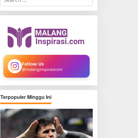
e
a
r
c
h
f
o
r
:
Follow Us
@malanginspirasicom
Terpopuler Minggu Ini