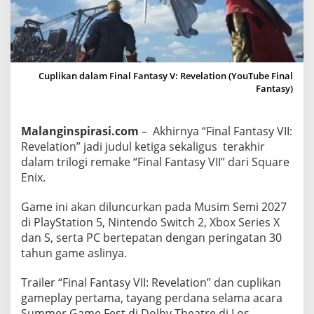
I
:
R
e
v
Cuplikan dalam Final Fantasy V: Revelation (YouTube Final
Fantasy)
e
l
a
Malanginspirasi.com
– Akhirnya “Final Fantasy VII:
t
Revelation” jadi judul ketiga sekaligus terakhir
i
dalam trilogi remake “Final Fantasy VII” dari Square
o
Enix.
n
”
Game ini akan diluncurkan pada Musim Semi 2027
B
di PlayStation 5, Nintendo Switch 2, Xbox Series X
dan S, serta PC bertepatan dengan peringatan 30
a
tahun game aslinya.
k
a
Trailer “Final Fantasy VII: Revelation” dan cuplikan
l
gameplay pertama, tayang perdana selama acara
J
Summer Game Fest di Dolby Theatre di Los