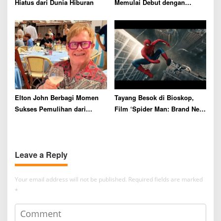
Hiatus dari Dunia Hiburan
Memulai Debut dengan
Rating Tertinggi
Elton John Berbagi Momen
Tayang Besok di Bioskop,
Sukses Pemulihan dari
Film ‘Spider Man: Brand New
Kecanduan Alkohol Selama
Day’ Siap Catat Rekor Box
36 Tahun
Office
Leave a Reply
Your email address will not be published.
Required fields are marked
*