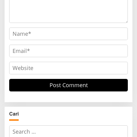
Cari
S
e