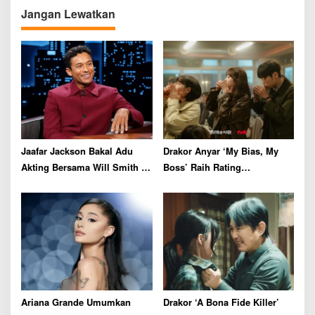
v
Jangan Lewatkan
i
g
a
t
i
o
n
Jaafar Jackson Bakal Adu
Drakor Anyar ‘My Bias, My
Akting Bersama Will Smith di
Boss’ Raih Rating
Film Thriller
Menjanjikan di Episode
Perdana
Ariana Grande Umumkan
Drakor ‘A Bona Fide Killer’