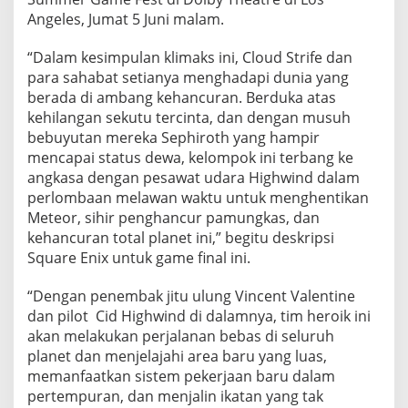
a
Angeles, Jumat 5 Juni malam.
d
i
“Dalam kesimpulan klimaks ini, Cloud Strife dan
S
para sahabat setianya menghadapi dunia yang
e
berada di ambang kehancuran. Berduka atas
k
kehilangan sekutu tercinta, dan dengan musuh
u
bebuyutan mereka Sephiroth yang hampir
e
mencapai status dewa, kelompok ini terbang ke
l
angkasa dengan pesawat udara Highwind dalam
T
perlombaan melawan waktu untuk menghentikan
e
Meteor, sihir penghancur pamungkas, dan
r
kehancuran total planet ini,” begitu deskripsi
a
Square Enix untuk game final ini.
k
“Dengan penembak jitu ulung Vincent Valentine
h
dan pilot Cid Highwind di dalamnya, tim heroik ini
i
akan melakukan perjalanan bebas di seluruh
r
planet dan menjelajahi area baru yang luas,
memanfaatkan sistem pekerjaan baru dalam
pertempuran, dan menjalin ikatan yang tak