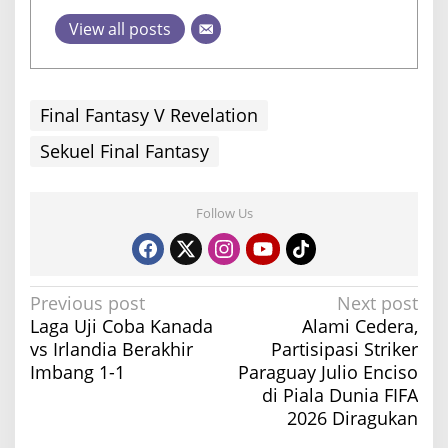
View all posts
Final Fantasy V Revelation
Sekuel Final Fantasy
Follow Us
P
Previous post
Next post
Laga Uji Coba Kanada
Alami Cedera,
o
vs Irlandia Berakhir
Partisipasi Striker
s
Imbang 1-1
Paraguay Julio Enciso
t
di Piala Dunia FIFA
n
2026 Diragukan
a