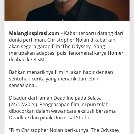
p
h
e
r
N
Malanginspirasi.com
– Kabar terbaru datang dari
o
dunia perfilman, Christopher Nolan dikabarkan
akan segera garap film ‘The Odyssey’. Yang
l
merupakan adaptasi puisi fenomenal karya Homer
a
di abad ke-8 SM.
n
‘
Bahkan menariknya film ini akan hadir dengan
T
sentuhan cerita yang menarik dan lebih
h
sensasional.
e
O
Disadur dari laman Deadline pada Selasa
d
(24/12/2024). Penggarapan film ini pun telah
y
dibocorkan dalam wawancara ekslusif bersama
s
Deadline dan pihak Universal Studio,
s
e
“Film Christopher Nolan berikutnya, The Odyssey,