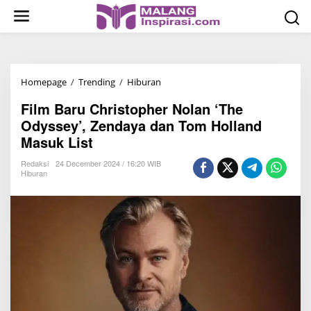
S
k
i
p
t
Homepage
/
Trending
/
Hiburan
F
o
i
c
Film Baru Christopher Nolan ‘The
l
o
Odyssey’, Zendaya dan Tom Holland
m
n
Masuk List
B
t
a
Redaksi
24 December 2024 / 16:20 WIB
e
Hiburan
r
n
u
t
C
h
r
i
s
t
o