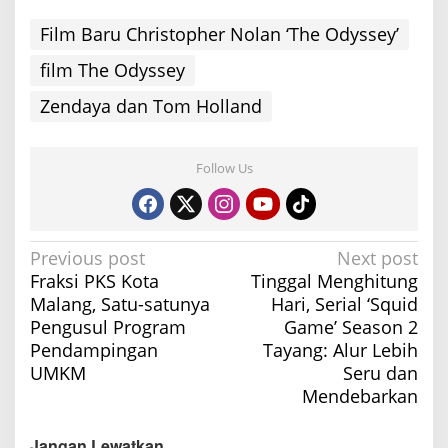
Film Baru Christopher Nolan ‘The Odyssey’
film The Odyssey
Zendaya dan Tom Holland
Follow Us
P
Previous post
Next post
Fraksi PKS Kota
Tinggal Menghitung
o
Malang, Satu-satunya
Hari, Serial ‘Squid
s
Pengusul Program
Game’ Season 2
t
Pendampingan
Tayang: Alur Lebih
n
UMKM
Seru dan
a
Mendebarkan
v
Jangan Lewatkan