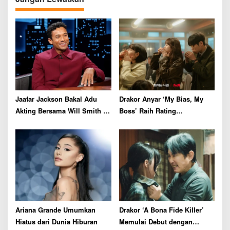
i
g
a
t
i
o
n
Jaafar Jackson Bakal Adu
Drakor Anyar ‘My Bias, My
Akting Bersama Will Smith di
Boss’ Raih Rating
Film Thriller
Menjanjikan di Episode
Perdana
Ariana Grande Umumkan
Drakor ‘A Bona Fide Killer’
Hiatus dari Dunia Hiburan
Memulai Debut dengan