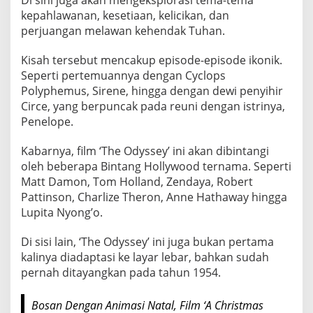
a
kepahlawanan, kesetiaan, kelicikan, dan
n
perjuangan melawan kehendak Tuhan.
d
Kisah tersebut mencakup episode-episode ikonik.
M
Seperti pertemuannya dengan Cyclops
a
Polyphemus, Sirene, hingga dengan dewi penyihir
s
Circe, yang berpuncak pada reuni dengan istrinya,
u
Penelope.
k
L
Kabarnya, film ‘The Odyssey’ ini akan dibintangi
i
oleh beberapa Bintang Hollywood ternama. Seperti
s
Matt Damon, Tom Holland, Zendaya, Robert
t
Pattinson, Charlize Theron, Anne Hathaway hingga
Lupita Nyong’o.
Di sisi lain, ‘The Odyssey’ ini juga bukan pertama
kalinya diadaptasi ke layar lebar, bahkan sudah
pernah ditayangkan pada tahun 1954.
Bosan Dengan Animasi Natal, Film ‘A Christmas