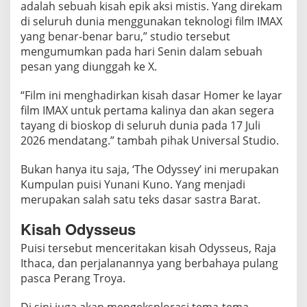
y
adalah sebuah kisah epik aksi mistis. Yang direkam
’
di seluruh dunia menggunakan teknologi film IMAX
,
yang benar-benar baru,” studio tersebut
mengumumkan pada hari Senin dalam sebuah
Z
pesan yang diunggah ke X.
e
n
“Film ini menghadirkan kisah dasar Homer ke layar
d
film IMAX untuk pertama kalinya dan akan segera
a
tayang di bioskop di seluruh dunia pada 17 Juli
y
2026 mendatang.” tambah pihak Universal Studio.
a
d
Bukan hanya itu saja, ‘The Odyssey’ ini merupakan
a
Kumpulan puisi Yunani Kuno. Yang menjadi
n
merupakan salah satu teks dasar sastra Barat.
T
o
Kisah Odysseus
m
Puisi tersebut menceritakan kisah Odysseus, Raja
H
Ithaca, dan perjalanannya yang berbahaya pulang
o
pasca Perang Troya.
l
l
Di sini juga akan mengeksplorasi tema-tema