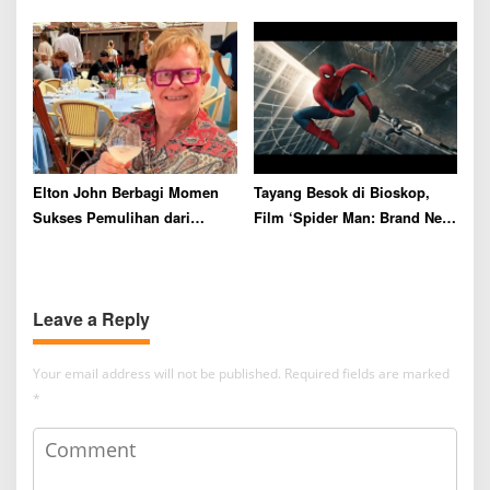
Rating Tertinggi
Elton John Berbagi Momen
Tayang Besok di Bioskop,
Sukses Pemulihan dari
Film ‘Spider Man: Brand New
Kecanduan Alkohol Selama
Day’ Siap Catat Rekor Box
36 Tahun
Office
Leave a Reply
Your email address will not be published.
Required fields are marked
*