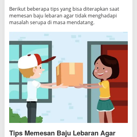
a
Berikut beberapa tips yang bisa diterapkan saat
n
memesan baju lebaran agar tidak menghadapi
T
masalah serupa di masa mendatang.
i
d
a
k
T
e
r
l
a
m
b
a
t
Tips Memesan Baju Lebaran Agar