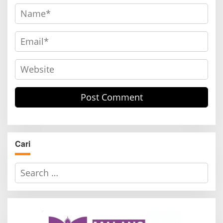
Cari
S
e
a
r
c