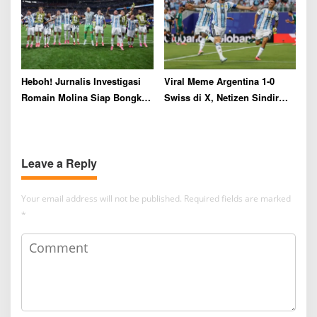
Heboh! Jurnalis Investigasi
Viral Meme Argentina 1-0
Romain Molina Siap Bongkar
Swiss di X, Netizen Sindir
Skandal Besar Mafia Sepak
Keberpihakan Wasit dan
Bola Argentina
Singgung Anak Emas FIFA
Leave a Reply
Your email address will not be published.
Required fields are marked
*