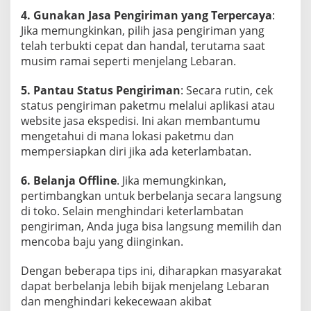
4. Gunakan Jasa Pengiriman yang Terpercaya
:
Jika memungkinkan, pilih jasa pengiriman yang
telah terbukti cepat dan handal, terutama saat
musim ramai seperti menjelang Lebaran.
5. Pantau Status Pengiriman
: Secara rutin, cek
status pengiriman paketmu melalui aplikasi atau
website jasa ekspedisi. Ini akan membantumu
mengetahui di mana lokasi paketmu dan
mempersiapkan diri jika ada keterlambatan.
6. Belanja Offline
. Jika memungkinkan,
pertimbangkan untuk berbelanja secara langsung
di toko. Selain menghindari keterlambatan
pengiriman, Anda juga bisa langsung memilih dan
mencoba baju yang diinginkan.
Dengan beberapa tips ini, diharapkan masyarakat
dapat berbelanja lebih bijak menjelang Lebaran
dan menghindari kekecewaan akibat