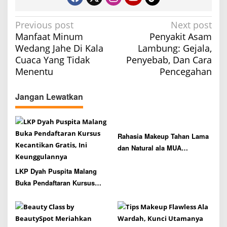
P
Previous post
Next post
Manfaat Minum
Penyakit Asam
o
Wedang Jahe Di Kala
Lambung: Gejala,
s
Cuaca Yang Tidak
Penyebab, Dan Cara
t
Menentu
Pencegahan
n
a
Jangan Lewatkan
v
i
g
Rahasia Makeup Tahan Lama
dan Natural ala MUA
a
Focallure
t
LKP Dyah Puspita Malang
i
Buka Pendaftaran Kursus
o
Kecantikan Gratis, Ini
n
Keunggulannya