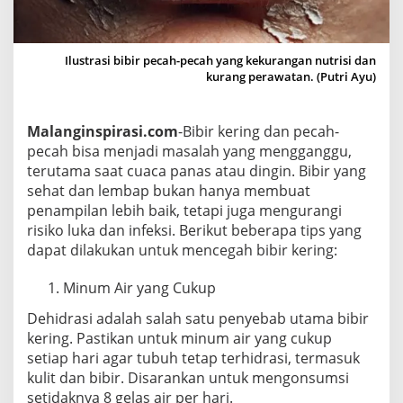
d
a
k
Ilustrasi bibir pecah-pecah yang kekurangan nutrisi dan
K
kurang perawatan. (Putri Ayu)
e
r
Malanginspirasi.com
-Bibir kering dan pecah-
i
pecah bisa menjadi masalah yang mengganggu,
n
terutama saat cuaca panas atau dingin. Bibir yang
g
sehat dan lembap bukan hanya membuat
D
penampilan lebih baik, tetapi juga mengurangi
a
risiko luka dan infeksi. Berikut beberapa tips yang
n
dapat dilakukan untuk mencegah bibir kering:
T
e
Minum Air yang Cukup
t
Dehidrasi adalah salah satu penyebab utama bibir
a
kering. Pastikan untuk minum air yang cukup
p
setiap hari agar tubuh tetap terhidrasi, termasuk
L
kulit dan bibir. Disarankan untuk mengonsumsi
e
setidaknya 8 gelas air per hari.