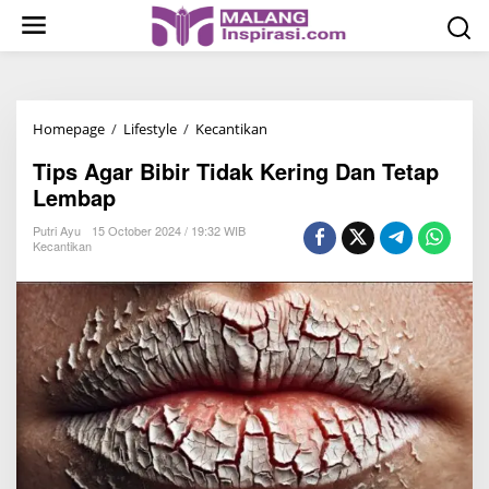
S
k
i
p
t
Homepage
/
Lifestyle
/
Kecantikan
T
o
i
c
Tips Agar Bibir Tidak Kering Dan Tetap
p
o
Lembap
s
n
A
Putri Ayu
15 October 2024 / 19:32 WIB
t
Kecantikan
g
e
a
n
r
t
B
i
b
i
r
T
i