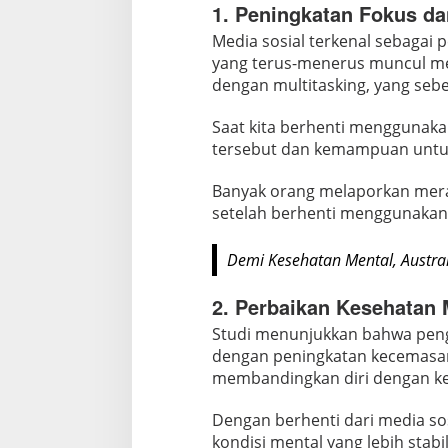
1. Peningkatan Fokus da
n
g
Media sosial terkenal sebagai
g
yang terus-menerus muncul me
u
dengan multitasking, yang sebe
n
Saat kita berhenti menggunakan
a
tersebut dan kemampuan untuk
k
a
Banyak orang melaporkan meras
n
setelah berhenti menggunakan 
M
e
Demi Kesehatan Mental, Austra
d
i
2. Perbaikan Kesehatan 
a
Studi menunjukkan bahwa pengg
S
dengan peningkatan kecemasan,
o
membandingkan diri dengan ke
s
i
Dengan berhenti dari media so
a
kondisi mental yang lebih stabi