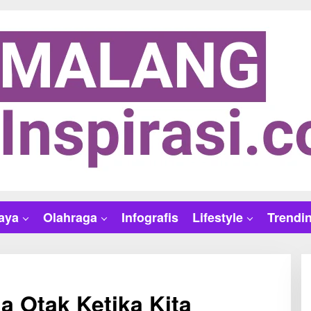
aya
Olahraga
Infografis
Lifestyle
Trendi
da Otak Ketika Kita