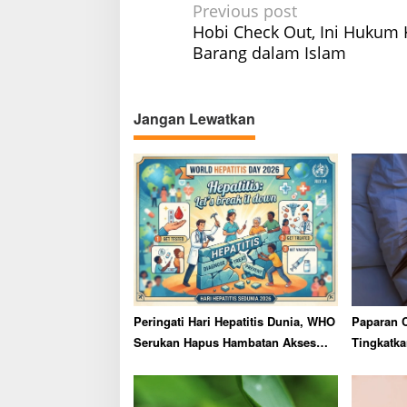
P
Previous post
Hobi Check Out, Ini Hukum 
o
Barang dalam Islam
s
t
n
Jangan Lewatkan
a
v
i
g
a
t
i
o
Peringati Hari Hepatitis Dunia, WHO
Paparan 
n
Serukan Hapus Hambatan Akses
Tingkatka
Layanan Kesehatan
Usia Lanj