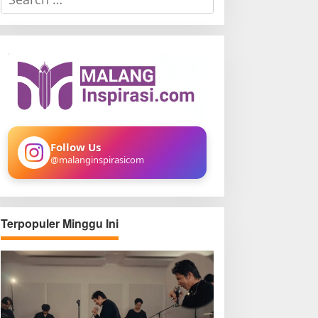
e
a
r
c
h
f
o
r
:
Follow Us
@malanginspirasicom
Terpopuler Minggu Ini