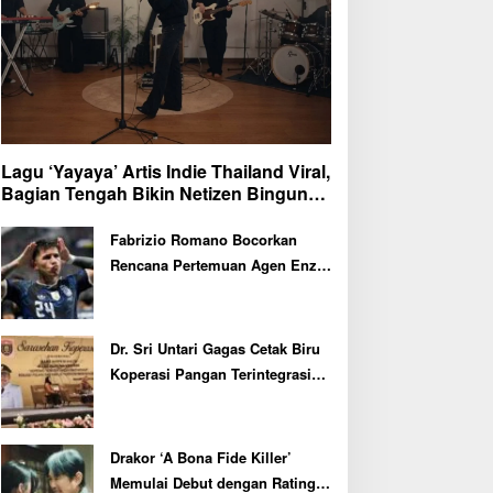
Lagu ‘Yayaya’ Artis Indie Thailand Viral,
Bagian Tengah Bikin Netizen Bingung
dan Ngakak
Fabrizio Romano Bocorkan
Rencana Pertemuan Agen Enzo
Fernandez dengan Petinggi
Chelsea Pekan Depan
Dr. Sri Untari Gagas Cetak Biru
Koperasi Pangan Terintegrasi
untuk 217 KDMP di Ngawi
Drakor ‘A Bona Fide Killer’
Memulai Debut dengan Rating