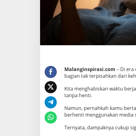
K
e
t
i
k
a
K
i
t
a
Malanginspirasi.com
– Di era 
B
bagian tak terpisahkan dari keh
e
r
Kita menghabiskan waktu berj
h
tanpa henti.
e
n
Namun, pernahkah kamu bertanya
t
berhenti menggunakan media s
i
M
Ternyata, dampaknya cukup sign
e