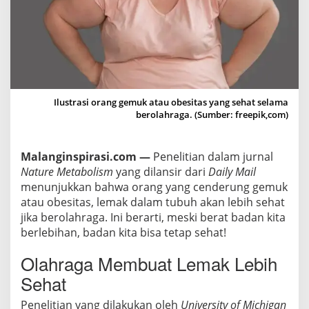
a
k
a
n
,
B
Ilustrasi orang gemuk atau obesitas yang sehat selama
o
berolahraga. (Sumber: freepik,com)
l
e
h
Malanginspirasi.com —
Penelitian dalam jurnal
G
Nature Metabolism
yang dilansir dari
Daily Mail
e
menunjukkan bahwa orang yang cenderung gemuk
atau obesitas, lemak dalam tubuh akan lebih sehat
m
jika berolahraga. Ini berarti, meski berat badan kita
u
berlebihan, badan kita bisa tetap sehat!
k
A
Olahraga Membuat Lemak Lebih
s
Sehat
a
l
Penelitian yang dilakukan oleh
University of Michigan