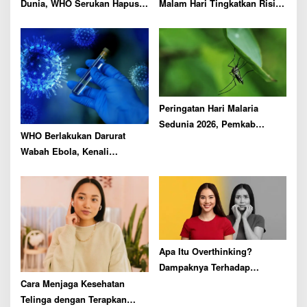
Dunia, WHO Serukan Hapus
Malam Hari Tingkatkan Risiko
Hambatan Akses Layanan
Penyakit Mata di Usia Lanjut
Kesehatan
Peringatan Hari Malaria
Sedunia 2026, Pemkab
WHO Berlakukan Darurat
Malang Ajak Warga Lakukan
Wabah Ebola, Kenali
Ini
Penyebarannya
Apa Itu Overthinking?
Dampaknya Terhadap
Kesehatan Ternyata Dahsyat!
Cara Menjaga Kesehatan
Telinga dengan Terapkan