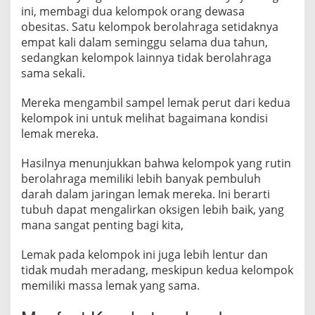
S
ini, membagi dua kelompok orang dewasa
e
obesitas. Satu kelompok berolahraga setidaknya
h
empat kali dalam seminggu selama dua tahun,
a
sedangkan kelompok lainnya tidak berolahraga
t
sama sekali.
!
I
Mereka mengambil sampel lemak perut dari kedua
n
kelompok ini untuk melihat bagaimana kondisi
lemak mereka.
i
C
Hasilnya menunjukkan bahwa kelompok yang rutin
a
berolahraga memiliki lebih banyak pembuluh
r
darah dalam jaringan lemak mereka. Ini berarti
a
tubuh dapat mengalirkan oksigen lebih baik, yang
n
mana sangat penting bagi kita,
y
a
Lemak pada kelompok ini juga lebih lentur dan
tidak mudah meradang, meskipun kedua kelompok
memiliki massa lemak yang sama.