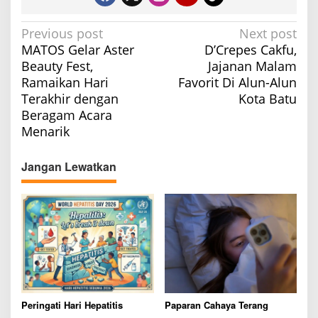
P
Previous post
Next post
MATOS Gelar Aster
D’Crepes Cakfu,
o
Beauty Fest,
Jajanan Malam
s
Ramaikan Hari
Favorit Di Alun-Alun
t
Terakhir dengan
Kota Batu
n
Beragam Acara
a
Menarik
v
Jangan Lewatkan
i
g
a
t
i
o
n
Peringati Hari Hepatitis
Paparan Cahaya Terang